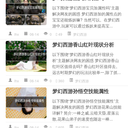
以下围绕“梦幻西游宝贝加属性吗”主题
解决网友的困惑 梦幻西游加的属性点的
宝宝还能炼妖嘛? 当然可以。在梦幻西
游中,玩家可以通过炼妖来提高宝...
lhx
06-14
0
49
梦幻西游
梦幻西游香山红叶现状分析
以下围绕“梦幻西游香山红叶现状分
析”主题解决网友的困惑 梦幻西游香山
红叶区值得去吗? 香山红叶区值得去。
远古时期梦幻的玩法比较单一,除了抓...
lhx
06-14
0
360
梦幻西游
梦幻西游孙悟空技能属性
以下围绕“梦幻西游孙悟空技能属性”主
题解决网友的困惑 梦幻西游花果山技能
详解? 简介:一棒之威,云暗天昏,星落云
散,花果山弟子的速度也随这一棒...
lhx
06-14
0
605
梦幻西游