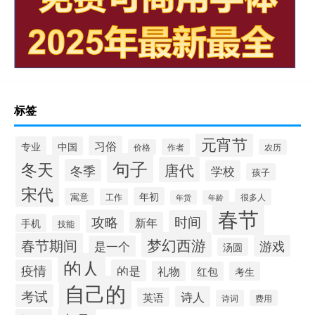
标签
元宵节
习俗
专业
中国
作者
价格
农历
句子
冬天
唐代
冬季
学校
孩子
宋代
年初
寓意
工作
很多人
年货
年龄
春节
攻略
时间
新年
手机
技能
梦幻西游
春节期间
游戏
是一个
汤圆
的人
疫情
的是
礼物
红包
考生
自己的
考试
诗人
英语
诗词
费用