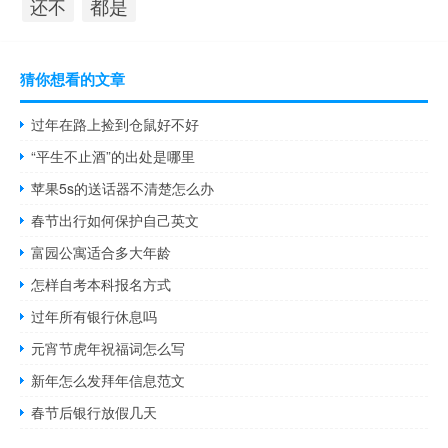
都是
还不
猜你想看的文章
过年在路上捡到仓鼠好不好
“平生不止酒”的出处是哪里
苹果5s的送话器不清楚怎么办
春节出行如何保护自己英文
富园公寓适合多大年龄
怎样自考本科报名方式
过年所有银行休息吗
元宵节虎年祝福词怎么写
新年怎么发拜年信息范文
春节后银行放假几天