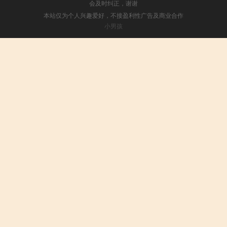
会及时纠正，谢谢
本站仅为个人兴趣爱好，不接盈利性广告及商业合作
小男孩