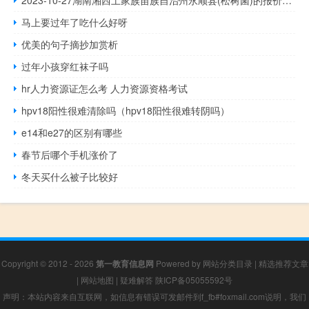
2023-10-27湖南湘西土家族苗族自治州永顺县(松树菌)的报价是多少
马上要过年了吃什么好呀
优美的句子摘抄加赏析
过年小孩穿红袜子吗
hr人力资源证怎么考 人力资源资格考试
hpv18阳性很难清除吗（hpv18阳性很难转阴吗）
e14和e27的区别有哪些
春节后哪个手机涨价了
冬天买什么被子比较好
Copyright © 2012 - 2026
第一教育信息网
Powered by
网站分类目录
|
精选推荐文章
|
网站地图
|
疑难解答
陕ICP备05055592号
声明：本站内容来自互联网，如信息有错误可发邮件到f_fb#foxmail.com说明，我们