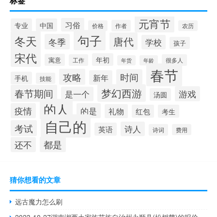
标签
元宵节
习俗
专业
中国
作者
价格
农历
句子
冬天
唐代
冬季
学校
孩子
宋代
年初
寓意
工作
很多人
年货
年龄
春节
攻略
时间
新年
手机
技能
梦幻西游
春节期间
游戏
是一个
汤圆
的人
疫情
的是
礼物
红包
考生
自己的
考试
诗人
英语
诗词
费用
都是
还不
猜你想看的文章
远古魔力怎么刷