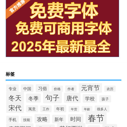
标签
元宵节
习俗
专业
中国
作者
价格
农历
句子
冬天
唐代
冬季
学校
孩子
宋代
年初
寓意
工作
很多人
年货
年龄
春节
攻略
时间
新年
手机
技能