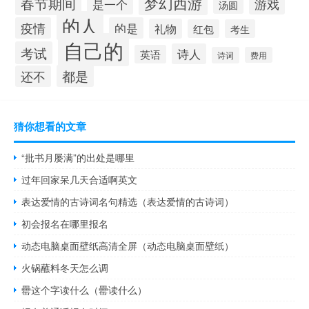
梦幻西游
春节期间
游戏
是一个
汤圆
的人
疫情
的是
礼物
红包
考生
自己的
考试
诗人
英语
诗词
费用
都是
还不
猜你想看的文章
“批书月屡满”的出处是哪里
过年回家呆几天合适啊英文
表达爱情的古诗词名句精选（表达爱情的古诗词）
初会报名在哪里报名
动态电脑桌面壁纸高清全屏（动态电脑桌面壁纸）
火锅蘸料冬天怎么调
罍这个字读什么（罍读什么）