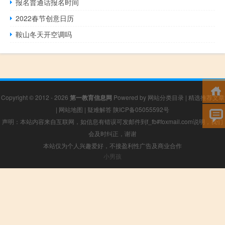
报名普通话报名时间
2022春节创意日历
鞍山冬天开空调吗
Copyright © 2012 - 2026
第一教育信息网
Powered by
网站分类目录
|
精选推荐文章
|
网站地图
|
疑难解答
陕ICP备05055592号
声明：本站内容来自互联网，如信息有错误可发邮件到f_fb#foxmail.com说明，我们
会及时纠正，谢谢
本站仅为个人兴趣爱好，不接盈利性广告及商业合作
小男孩