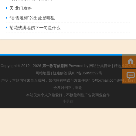
天 龙门攻略
“香雪堆梅”的出处是哪里
菊花残满地伤下一句是什么
Copyright © 2012 - 2026
第一教育信息网
Powered by
网站分类目录
|
精选推荐文章
|
网站地图
|
疑难解答
陕ICP备05055592号
声明：本站内容来自互联网，如信息有错误可发邮件到f_fb#foxmail.com说明，我们
会及时纠正，谢谢
本站仅为个人兴趣爱好，不接盈利性广告及商业合作
小男孩