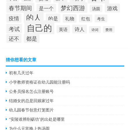
梦幻西游
春节期间
游戏
是一个
汤圆
的人
疫情
的是
礼物
红包
考生
自己的
考试
诗人
英语
诗词
费用
都是
还不
猜你想看的文章
初有几天过年
小学教师资格证在幼儿园能注册吗
公务员报名怎么注册账号
结婚女的总是回娘家过年
幼儿园春节创意灯笼图片
“安陵谁辨削砺功”的出处是哪里
为什么元宵晚上热汤圆