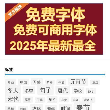
标签
元宵节
习俗
专业
中国
作者
价格
农历
句子
冬天
唐代
冬季
学校
孩子
宋代
年初
寓意
工作
很多人
年货
年龄
春节
攻略
时间
新年
手机
技能