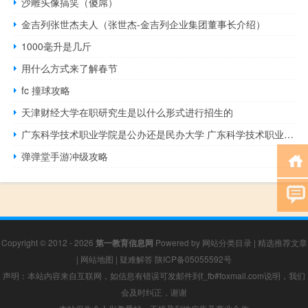
沙雕头像搞笑（傻屌）
金吉列张世杰夫人（张世杰-金吉列企业集团董事长介绍）
1000毫升是几斤
用什么方式来了解春节
fc 撞球攻略
天津财经大学在职研究生是以什么形式进行招生的
广东科学技术职业学院是公办还是民办大学 广东科学技术职业学院怎么样
弹弹堂手游冲级攻略
Copyright © 2012 - 2026
第一教育信息网
Powered by
网站分类目录
|
精选推荐文章
|
网站地图
|
疑难解答
陕ICP备05055592号
声明：本站内容来自互联网，如信息有错误可发邮件到f_fb#foxmail.com说明，我们
会及时纠正，谢谢