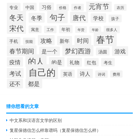
元宵节
习俗
专业
中国
作者
价格
农历
句子
冬天
唐代
冬季
学校
孩子
宋代
年初
寓意
工作
很多人
年货
年龄
春节
攻略
时间
新年
手机
技能
梦幻西游
春节期间
游戏
是一个
汤圆
的人
疫情
的是
礼物
红包
考生
自己的
考试
诗人
英语
诗词
费用
都是
还不
猜你想看的文章
中文系和汉语言文学的区别
复星保德信怎么样靠谱吗（复星保德信怎么样）