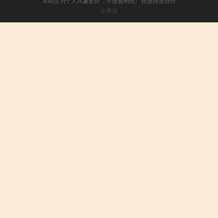
本站仅为个人兴趣爱好，不接盈利性广告及商业合作
小男孩