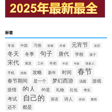
标签
元宵节
习俗
专业
中国
作者
价格
农历
句子
冬天
唐代
冬季
学校
孩子
宋代
年初
寓意
工作
很多人
年货
年龄
春节
攻略
时间
新年
手机
技能
梦幻西游
春节期间
游戏
是一个
汤圆
的人
疫情
的是
礼物
红包
考生
自己的
考试
诗人
英语
诗词
费用
都是
还不