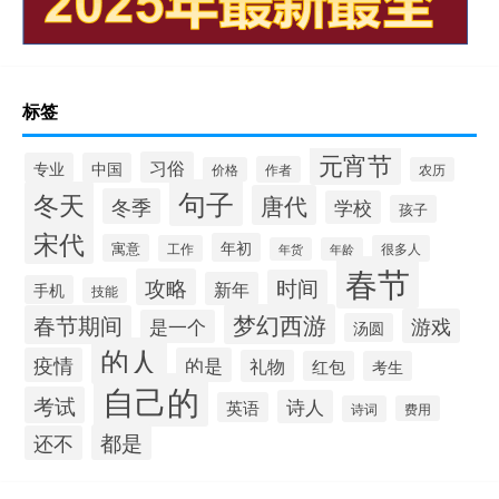
标签
元宵节
习俗
专业
中国
作者
价格
农历
句子
冬天
唐代
冬季
学校
孩子
宋代
年初
寓意
工作
很多人
年货
年龄
春节
攻略
时间
新年
手机
技能
梦幻西游
春节期间
游戏
是一个
汤圆
的人
疫情
的是
礼物
红包
考生
自己的
考试
诗人
英语
诗词
费用
都是
还不