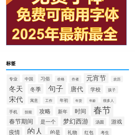
标签
元宵节
习俗
专业
中国
作者
价格
农历
句子
冬天
唐代
冬季
学校
孩子
宋代
年初
寓意
工作
很多人
年货
年龄
春节
攻略
时间
新年
手机
技能
梦幻西游
春节期间
游戏
是一个
汤圆
的人
疫情
的是
礼物
红包
考生