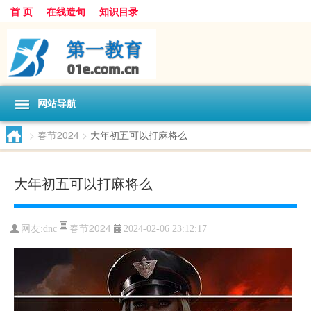
首 页
在线造句
知识目录
网站导航
>
春节2024
>
大年初五可以打麻将么
大年初五可以打麻将么
春节2024
网友:
dnc
2024-02-06 23:12:17