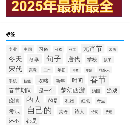
标签
元宵节
习俗
专业
中国
作者
价格
农历
句子
冬天
唐代
冬季
学校
孩子
宋代
年初
寓意
工作
很多人
年货
年龄
春节
攻略
时间
新年
手机
技能
梦幻西游
春节期间
游戏
是一个
汤圆
的人
疫情
的是
礼物
红包
考生
自己的
考试
诗人
英语
诗词
费用
都是
还不