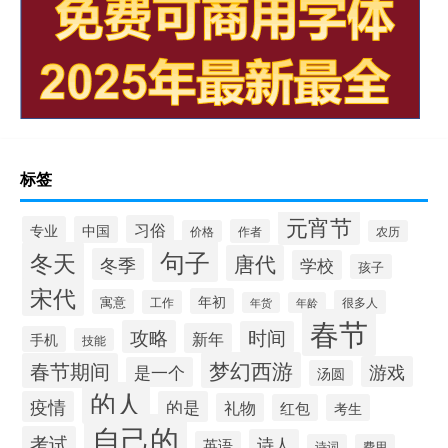
标签
元宵节
习俗
专业
中国
作者
价格
农历
句子
冬天
唐代
冬季
学校
孩子
宋代
年初
寓意
工作
很多人
年货
年龄
春节
攻略
时间
新年
手机
技能
梦幻西游
春节期间
游戏
是一个
汤圆
的人
疫情
的是
礼物
红包
考生
自己的
考试
诗人
英语
诗词
费用