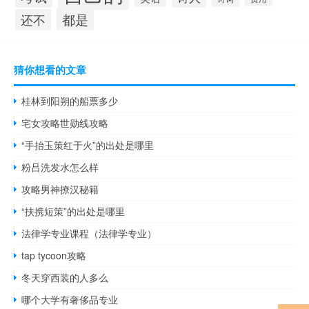
都是
还不
猜你想看的文章
桂林到阳朔的船票多少
宅女攻略世勋线攻略
“手抬玉策红于火”的出处是哪里
粉吕洗发水怎么样
攻略男神撩汉秘籍
“扶携短策”的出处是哪里
法律学专业课程（法律学专业）
tap tycoon攻略
冬天穿西装的人多么
哪个大学有奢侈品专业