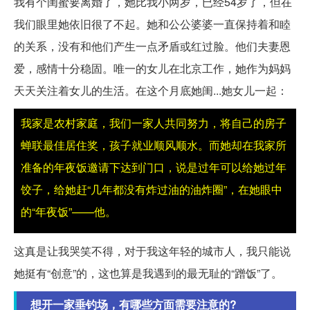
我有个闺蜜要离婚了，她比我小两岁，已经54岁了，但在
我们眼里她依旧很了不起。她和公公婆婆一直保持着和睦
的关系，没有和他们产生一点矛盾或红过脸。他们夫妻恩
爱，感情十分稳固。唯一的女儿在北京工作，她作为妈妈
天天关注着女儿的生活。在这个月底她闺...她女儿一起：
我家是农村家庭，我们一家人共同努力，将自己的房子
蝉联最佳居住奖，孩子就业顺风顺水。而她却在我家所
准备的年夜饭邀请下达到门口，说是过年可以给她过年
饺子，给她赶“几年都没有炸过油的油炸圈”，在她眼中
的“年夜饭”——
他。
这真是让我哭笑不得，对于我这年轻的城市人，我只能说
她挺有“创意”的，这也算是我遇到的最无耻的“蹭饭”了。
想开一家垂钓场，有哪些方面需要注意的?