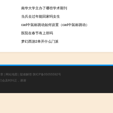
南华大学主办了哪些学术期刊
当兵去过年能回家吗女生
cad中鼠标跳动如何设置（cad中鼠标跳动）
医院在春节有上班吗
梦幻西游2单开什么门派
文章
|
网站地图
|
疑难解答
陕ICP备05055592号
，我们会及时纠正，谢谢