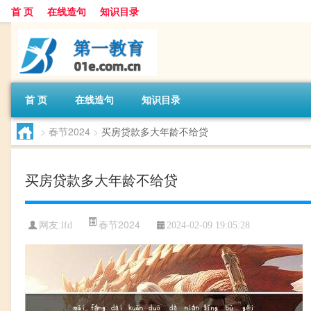
首 页
在线造句
知识目录
首 页
在线造句
知识目录
>
春节2024
>
买房贷款多大年龄不给贷
买房贷款多大年龄不给贷
春节2024
网友:
lfd
2024-02-09 19:05:28