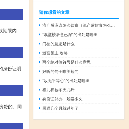
。
猜你想看的文章
流产后应该怎么饮食（流产后饮食怎么注意）
款期限内，
“溪墅楼居意已深”的出处是哪里
门楣的意思是什么
迷宫领主 攻略
两个绝对值符号是什么意思
的身份证明
好听的句子唯美短句
“汝无平等心”的出处是哪里
婴儿棉被冬天几斤
身份证补办一般要多久
理房贷的。同
黑猫几个月就过年了