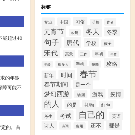
标签
习俗
专业
中国
作者
价格
冬天
元宵节
冬季
农历
能超过40
句子
唐代
学校
孩子
宋代
年初
寓意
工作
年货
攻略
手机
很多人
技能
年龄
春节
时间
新年
要求的年龄
春节期间
是一个
保障可能不
梦幻西游
游戏
疫情
汤圆
的人
的是
礼物
红包
自己的
考试
考生
英语
都是
还不
诗人
诗词
费用
肯定的。首