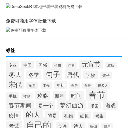
免费可商用字体批量下载
标签
元宵节
习俗
专业
中国
作者
价格
农历
句子
冬天
唐代
冬季
学校
孩子
宋代
年初
寓意
工作
很多人
年货
年龄
春节
攻略
时间
新年
手机
技能
梦幻西游
春节期间
游戏
是一个
汤圆
的人
疫情
的是
礼物
红包
考生
自己的
考试
诗人
英语
诗词
费用