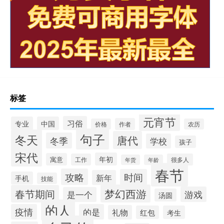
标签
元宵节
习俗
专业
中国
作者
价格
农历
句子
冬天
唐代
冬季
学校
孩子
宋代
年初
寓意
工作
很多人
年货
年龄
春节
攻略
时间
新年
手机
技能
梦幻西游
春节期间
游戏
是一个
汤圆
的人
疫情
的是
礼物
红包
考生