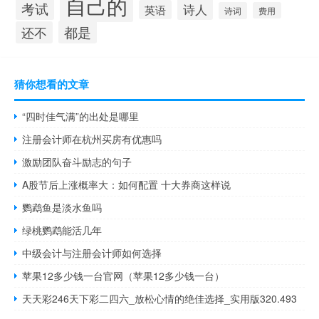
自己的
考试
诗人
英语
诗词
费用
都是
还不
猜你想看的文章
“四时佳气满”的出处是哪里
注册会计师在杭州买房有优惠吗
激励团队奋斗励志的句子
A股节后上涨概率大：如何配置 十大券商这样说
鹦鹉鱼是淡水鱼吗
绿桃鹦鹉能活几年
中级会计与注册会计师如何选择
苹果12多少钱一台官网（苹果12多少钱一台）
天天彩246天下彩二四六_放松心情的绝佳选择_实用版320.493