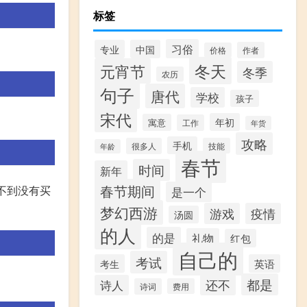
标签
习俗
专业
中国
作者
价格
冬天
元宵节
冬季
农历
句子
唐代
学校
孩子
宋代
年初
寓意
工作
年货
攻略
手机
很多人
技能
年龄
春节
时间
新年
春节期间
不到没有买
是一个
梦幻西游
游戏
疫情
汤圆
的人
的是
礼物
红包
自己的
考试
考生
英语
都是
还不
诗人
诗词
费用