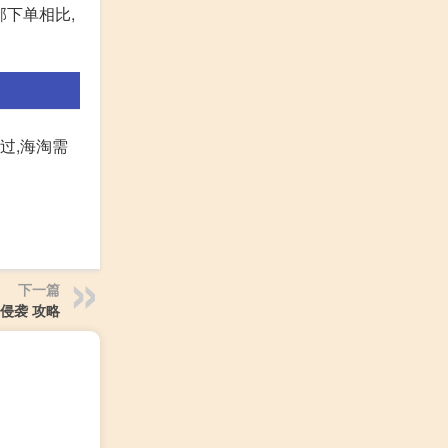
邮下单相比,
过,海淘需
下一篇
侵袭 攻略