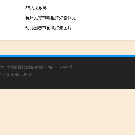
55火龙攻略
杭州元宵节哪里猜灯谜作文
幼儿园春节创意灯笼图片
文章
|
网站地图
|
疑难解答
陕ICP备05055592号
，我们会及时纠正，谢谢