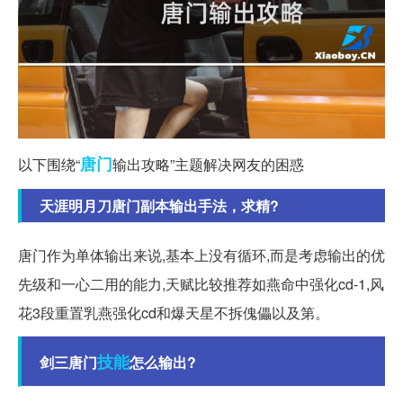
唐门
以下围绕“
输出攻略”主题解决网友的困惑
天涯明月刀唐门副本输出手法，求精?
唐门作为单体输出来说,基本上没有循环,而是考虑输出的优
先级和一心二用的能力,天赋比较推荐如燕命中强化cd-1,风
花3段重置乳燕强化cd和爆天星不拆傀儡以及第。
技能
剑三唐门
怎么输出?