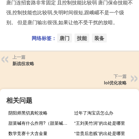
唐门连招套路非常固定 且控制技能比较弱 唐门保命技能不
强,控制技能也比较弱,失明时间很短,跟峨嵋不是一个级
别。 但是唐门输出很强,如果让他不受干扰的放暗。
网络标签：
唐门
技能
装备
上一篇
新战役攻略
下一篇
lol优化攻略
相关问题
阴阳师黑切真蛇攻略
过年了淘宝店怎么办
甜菜碱有什么作用?（甜菜碱有什么作用）
“王刘美竹润”的出处是哪里
数学竞赛十大含金量
“尝贵后忽贱”的出处是哪里