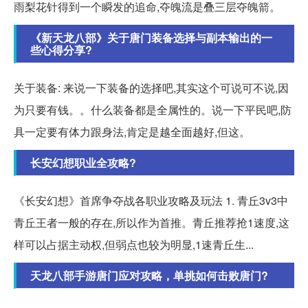
雨梨花针得到一个瞬发的追命,夺魄流是叠三层夺魄箭。
《新天龙八部》关于唐门装备选择与副本输出的一
些心得分享?
关于装备: 来说一下装备的选择吧,其实这个可说可不说,因
为只要有钱。。什么装备都是全属性的。说一下平民吧,防
具一定要有体力跟身法,肯定是越全面越好,但这。
长安幻想职业全攻略?
《长安幻想》首席争夺战各职业攻略及玩法 1. 青丘3v3中
青丘王者一般的存在,所以作为首推。青丘推荐抢1速度,这
样可以占据主动权,但弱点也较为明显,1速青丘生...
天龙八部手游唐门应对攻略，单挑如何击败唐门?