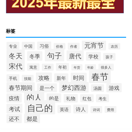
标签
元宵节
习俗
专业
中国
作者
价格
农历
句子
冬天
唐代
冬季
学校
孩子
宋代
年初
寓意
工作
很多人
年货
年龄
春节
攻略
时间
新年
手机
技能
梦幻西游
春节期间
游戏
是一个
汤圆
的人
疫情
的是
礼物
红包
考生
自己的
考试
诗人
英语
诗词
费用
都是
还不