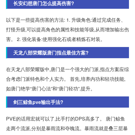
长安幻想唐门怎么提高伤害?
以下是一些提高伤害的方法: 1. 升级角色:通过完成任务、
打怪升级,可以提高角色的属性和技能等级,从而增加输出伤
害。 2. 强化装备:使用强化石或者精炼石对装。
天龙八部荣耀版唐门指点最佳方案?
在天龙八部荣耀版中,唐门是一个强大的门派,指点方案应综
合考虑门派特色和个人实力。 首先,培养内功和轻功技能,
如唐门绝学“唐门心法”和“唐门轻功”,提升。
剑三鲸鱼pve输出手法?
PVE的话用宏就可以了,比手打的DPS高多了。 唐门鲸鱼
走两个流派,分别是暴雨流和夺魄流。暴雨流就是叠三层暴