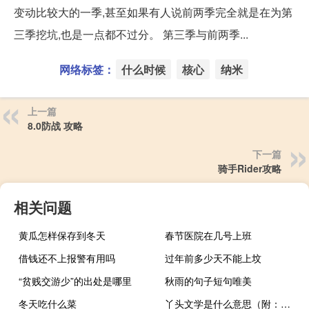
变动比较大的一季,甚至如果有人说前两季完全就是在为第
三季挖坑,也是一点都不过分。 第三季与前两季...
网络标签：
什么时候
核心
纳米
上一篇
8.0防战 攻略
下一篇
骑手Rider攻略
相关问题
黄瓜怎样保存到冬天
春节医院在几号上班
借钱还不上报警有用吗
过年前多少天不能上坟
“贫贱交游少”的出处是哪里
秋雨的句子短句唯美
冬天吃什么菜
丫头文学是什么意思（附：丫头文学经典语录）什么梗