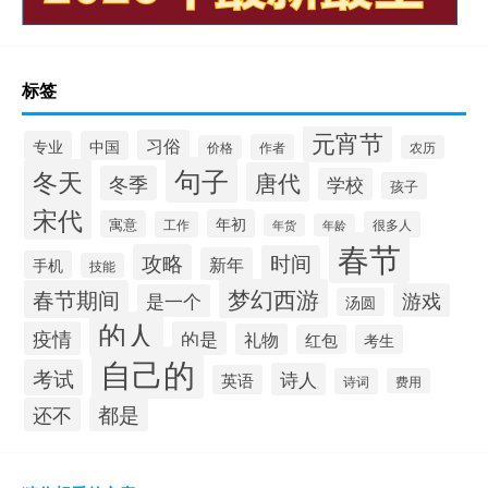
标签
元宵节
习俗
专业
中国
作者
价格
农历
句子
冬天
唐代
冬季
学校
孩子
宋代
年初
寓意
工作
很多人
年货
年龄
春节
攻略
时间
新年
手机
技能
梦幻西游
春节期间
游戏
是一个
汤圆
的人
疫情
的是
礼物
红包
考生
自己的
考试
诗人
英语
诗词
费用
都是
还不