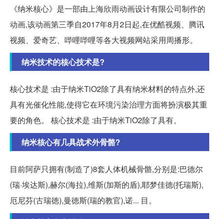
《纳米核心》是一部由上海欣雨动画设计有限公司制作的
动画,该动画第三季自2017年8月2日起,在优酷视频、腾讯
视频、爱奇艺、哔哩哔哩等各大视频网站采用周播形。
纳米技术的核心技术是?
核心技术是 :由于纳米TiO2除了具有纳米材料的特点外,还
具有光催化性能,使得它在环境污染治理方面将扮演极其重
要的角色。 核心技术是 :由于纳米TiO2除了具有。
纳米核心有几具战术外骨骼?
目前阿萨只拥有(制造了)8套人体机械骨骼,分别是:巴德尔
(瑞·埃达斯),赫尔(海拉),维斯(加斯的盾),耶梦佳德(托瑞斯),
厄尼芬(古瑞徳),曼徳斯(瑞的教官),诺... 目。