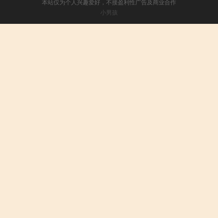
本站仅为个人兴趣爱好，不接盈利性广告及商业合作
小男孩