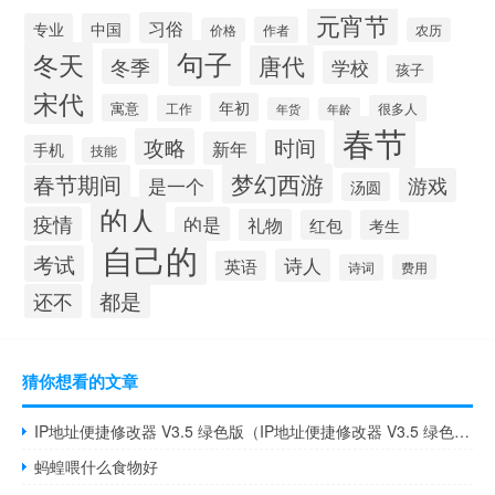
元宵节
习俗
专业
中国
作者
价格
农历
句子
冬天
唐代
冬季
学校
孩子
宋代
年初
寓意
工作
很多人
年货
年龄
春节
攻略
时间
新年
手机
技能
梦幻西游
春节期间
游戏
是一个
汤圆
的人
疫情
的是
礼物
红包
考生
自己的
考试
诗人
英语
诗词
费用
都是
还不
猜你想看的文章
IP地址便捷修改器 V3.5 绿色版（IP地址便捷修改器 V3.5 绿色版功能简介）
蚂蝗喂什么食物好