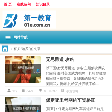
首 页
在线造句
知识目录
网站导航
>
有关“哈罗”的文章
无尽甬道 攻略
以下围绕“无尽甬道 攻略”主题解决网友
的困惑 面对美国武力挑衅，扎哈罗娃硬
核回怼不输普京，她哪来的底气? 面对
美国武力挑衅,扎哈罗姓强硬不输...
wjy
04-30
0
837
手游攻略
保定哪里考网约车资格证
[摘要]：保定办理网约车营运证目前是