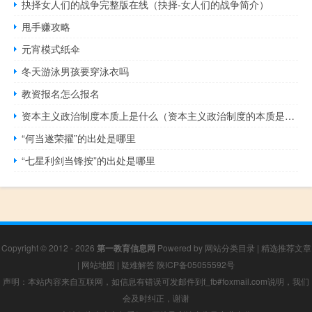
抉择女人们的战争完整版在线（抉择-女人们的战争简介）
甩手赚攻略
元宵模式纸伞
冬天游泳男孩要穿泳衣吗
教资报名怎么报名
资本主义政治制度本质上是什么（资本主义政治制度的本质是什么）
“何当遂荣擢”的出处是哪里
“七星利剑当锋按”的出处是哪里
Copyright © 2012 - 2026
第一教育信息网
Powered by
网站分类目录
|
精选推荐文章
|
网站地图
|
疑难解答
陕ICP备05055592号
声明：本站内容来自互联网，如信息有错误可发邮件到f_fb#foxmail.com说明，我们
会及时纠正，谢谢