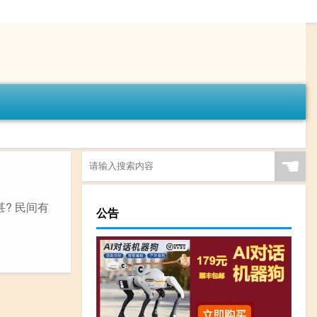
☚
? 民间有
公告