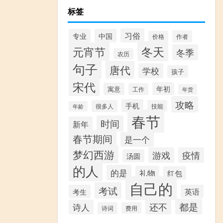
标签
习俗
专业
中国
作者
价格
冬天
元宵节
冬季
农历
句子
唐代
学校
孩子
宋代
年初
寓意
工作
年货
攻略
手机
很多人
技能
年龄
春节
时间
新年
春节期间
是一个
梦幻西游
游戏
疫情
汤圆
的人
的是
礼物
红包
自己的
考试
考生
英语
都是
还不
诗人
诗词
费用