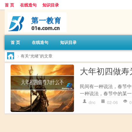
首 页
在线造句
知识目录
首 页
在线造句
知识目录
>
有关“光绪”的文章
大年初四做寿
民间有一种说法，春节中
一种说法，春节中的某一
dnc
02-06
0