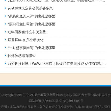
力压PICO！XREAL双11拿下京东/天猫销量、销售额双第一：XR行业天花板
劳动仲裁认定劳动关系要多久
“虽愚到底无人识”的出处是哪里
“强染霜髭扶翠袖”的出处是哪里
过年回家租什么车便宜些
拜登拜年 有几个新变化
“一时盛事擅南闽”的出处是哪里
触觉传感器有哪些
前沿科技时讯：WeWork再获得软银10亿美元投资 估值有望达420亿美元
Copyright © 2012 - 2026
第一教育信息网
Powered by
网站分类目录
|
精选推荐文章
|
网站地图
|
疑难解答
陕ICP备05055592号
声明：本站内容来自互联网，如信息有错误可发邮件到f_fb#foxmail.com说明，我们