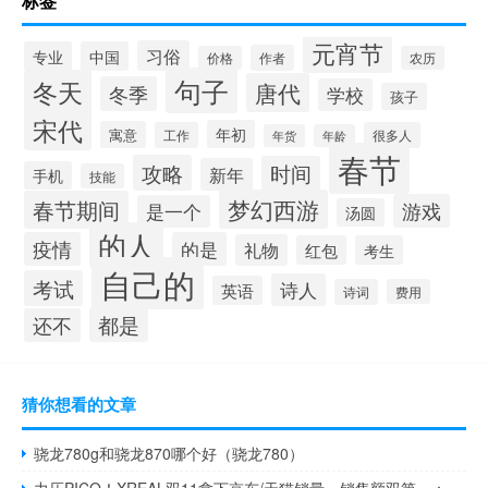
标签
元宵节
习俗
专业
中国
作者
价格
农历
句子
冬天
唐代
冬季
学校
孩子
宋代
年初
寓意
工作
很多人
年货
年龄
春节
攻略
时间
新年
手机
技能
梦幻西游
春节期间
游戏
是一个
汤圆
的人
疫情
的是
礼物
红包
考生
自己的
考试
诗人
英语
诗词
费用
都是
还不
猜你想看的文章
骁龙780g和骁龙870哪个好（骁龙780）