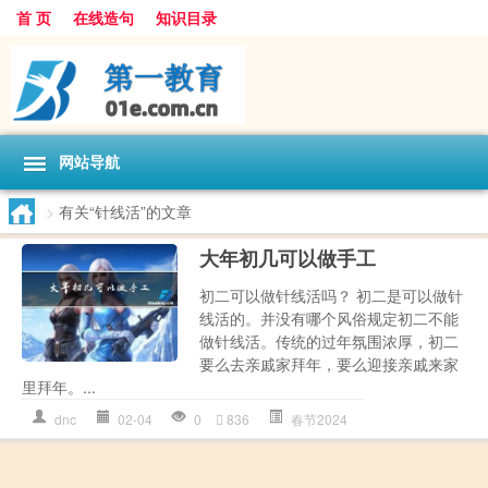
首 页
在线造句
知识目录
网站导航
>
有关“针线活”的文章
大年初几可以做手工
初二可以做针线活吗？ 初二是可以做针
线活的。并没有哪个风俗规定初二不能
做针线活。传统的过年氛围浓厚，初二
要么去亲戚家拜年，要么迎接亲戚来家
里拜年。...
dnc
02-04
0
836
春节2024