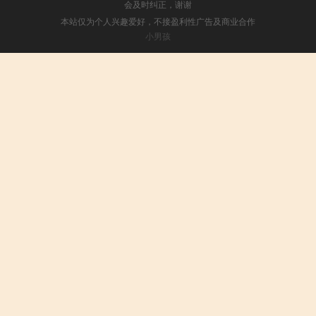
会及时纠正，谢谢
本站仅为个人兴趣爱好，不接盈利性广告及商业合作
小男孩