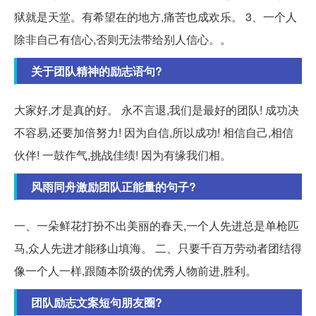
狱就是天堂。有希望在的地方,痛苦也成欢乐。 3、一个人
除非自己有信心,否则无法带给别人信心。。
关于团队精神的励志语句?
大家好,才是真的好。 永不言退,我们是最好的团队! 成功决
不容易,还要加倍努力! 因为自信,所以成功! 相信自己,相信
伙伴! 一鼓作气,挑战佳绩! 因为有缘我们相。
风雨同舟激励团队正能量的句子?
一、一朵鲜花打扮不出美丽的春天,一个人先进总是单枪匹
马,众人先进才能移山填海。 二、只要千百万劳动者团结得
像一个人一样,跟随本阶级的优秀人物前进,胜利。
团队励志文案短句朋友圈?