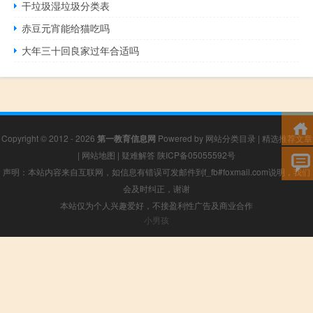
干垃圾湿垃圾分类表
赤豆元宵能给猫吃吗
大年三十回良家过年合适吗
Copyright © 2012 - 2026
第一教育信息网
Powered by
网站分类目录
|
精选推荐文章
|
网站地图
|
疑难解答
陕ICP备05055592号
声明：本站内容来自互联网，如信息有错误可发邮件到f_fb#foxmail.com说明，我们
会及时纠正，谢谢
本站仅为个人兴趣爱好，不接盈利性广告及商业合作
小男孩