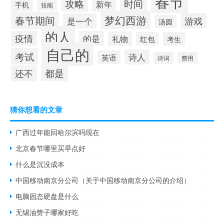
春节
攻略
时间
新年
手机
技能
梦幻西游
春节期间
游戏
是一个
汤圆
的人
疫情
的是
礼物
红包
考生
自己的
考试
诗人
英语
诗词
费用
都是
还不
猜你想看的文章
广西过年能回哈尔滨吗现在
北京春节哪里买早点好
什么是沉没成本
中国移动南京分公司（关于中国移动南京分公司的介绍）
电脑固态硬盘是什么
无锡油赞子哪家好吃