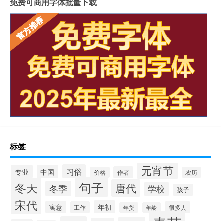
免费可商用字体批量下载
标签
元宵节
习俗
专业
中国
作者
价格
农历
句子
冬天
唐代
冬季
学校
孩子
宋代
年初
寓意
工作
很多人
年货
年龄