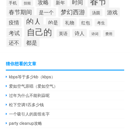
春节
攻略
时间
新年
手机
技能
梦幻西游
春节期间
游戏
是一个
汤圆
的人
疫情
的是
礼物
红包
考生
自己的
考试
诗人
英语
诗词
费用
都是
还不
猜你想看的文章
kbps等于多少kb（kbps）
爱如空气原唱（爱如空气）
过年为什么不能剥蒜呢
松下空调1匹多少钱
一个吸引人的面馆名字
party cleanup攻略