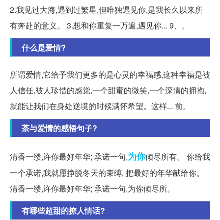
2.我见过大海,遇到过繁星,但唯独遇见你,是我长久以来所
有奔赴的意义。 3.想和你重复一万遍,遇见你... 9、。
什么是爱情?
所谓爱情,它给予我们更多的是心灵的幸福感,这种幸福是被
人信任,被人珍惜的感觉,一个甜蜜的微笑,一个深情的拥抱,
就能让我们在身处逆境的时候满怀希望。这样... 前。
茶与爱情的感悟句子?
为你
清香一缕,许你最好年华; 承诺一句,
倾尽所有。 你给我
一个承诺,我就愿挣脱冬天的束缚, 把最好的年华献给你。
清香一缕,许你最好年华; 承诺一句,为你倾尽所。
有哪些超甜的撩人情话?