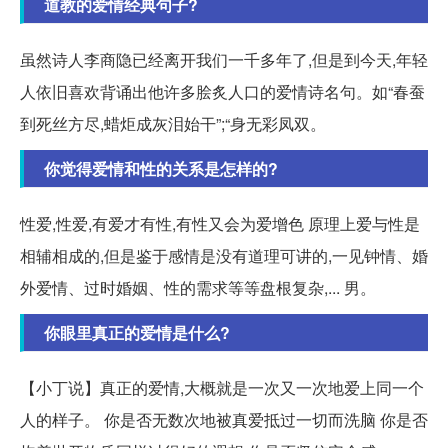
道教的爱情经典句子?
虽然诗人李商隐已经离开我们一千多年了,但是到今天,年轻
人依旧喜欢背诵出他许多脍炙人口的爱情诗名句。如“春蚕
到死丝方尽,蜡炬成灰泪始干”;“身无彩凤双。
你觉得爱情和性的关系是怎样的?
性爱,性爱,有爱才有性,有性又会为爱增色 原理上爱与性是
相辅相成的,但是鉴于感情是没有道理可讲的,一见钟情、婚
外爱情、过时婚姻、性的需求等等盘根复杂,... 男。
你眼里真正的爱情是什么?
【小丁说】真正的爱情,大概就是一次又一次地爱上同一个
人的样子。 你是否无数次地被真爱抵过一切而洗脑 你是否