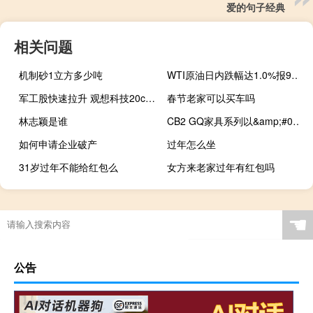
爱的句子经典
相关问题
机制砂1立方多少吨
WTI原油日内跌幅达1.0%报92.73美元/桶
军工股快速拉升 观想科技20cm涨停
春节老家可以买车吗
林志颖是谁
CB2 GQ家具系列以&amp;#039;今日现代男&amp;#039;为目标
如何申请企业破产
过年怎么坐
31岁过年不能给红包么
女方来老家过年有红包吗
☚
公告