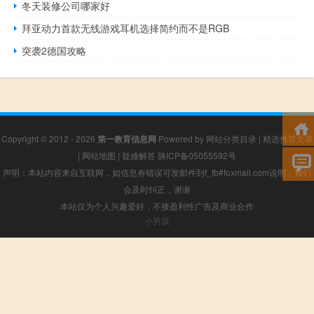
冬天装修公司哪家好
拜亚动力首款无线游戏耳机选择简约而不是RGB
突袭2德国攻略
Copyright © 2012 - 2026
第一教育信息网
Powered by
网站分类目录
|
精选推荐文章
|
网站地图
|
疑难解答
陕ICP备05055592号
声明：本站内容来自互联网，如信息有错误可发邮件到f_fb#foxmail.com说明，我们
会及时纠正，谢谢
本站仅为个人兴趣爱好，不接盈利性广告及商业合作
小男孩