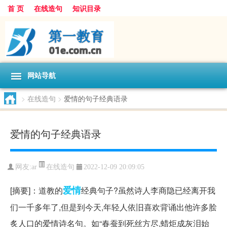
首 页
在线造句
知识目录
网站导航
>
在线造句
>
爱情的句子经典语录
爱情的句子经典语录
在线造句
网友:
ar
2022-12-09 20:09:05
爱情
[摘要]：道教的
经典句子?虽然诗人李商隐已经离开我
们一千多年了,但是到今天,年轻人依旧喜欢背诵出他许多脍
炙人口的爱情诗名句。如“春蚕到死丝方尽,蜡炬成灰泪始