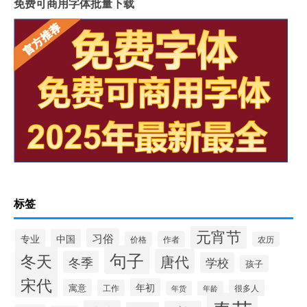
免费可商用字体批量下载
标签
元宵节
习俗
专业
中国
作者
价格
农历
句子
冬天
唐代
冬季
学校
孩子
宋代
年初
寓意
工作
很多人
年货
年龄