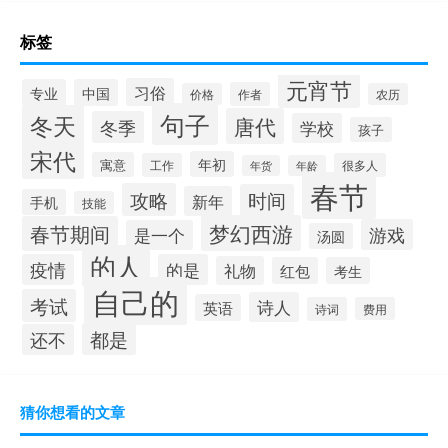
标签
元宵节
习俗
专业
中国
作者
价格
农历
句子
冬天
唐代
冬季
学校
孩子
宋代
年初
寓意
工作
很多人
年货
年龄
春节
攻略
时间
新年
手机
技能
梦幻西游
春节期间
游戏
是一个
汤圆
的人
疫情
的是
礼物
红包
考生
自己的
考试
诗人
英语
诗词
费用
都是
还不
猜你想看的文章