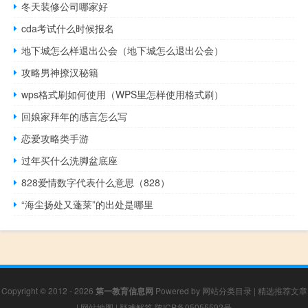
冬天装修公司哪家好
cda考试什么时候报名
地下城怎么样退出公会（地下城怎么退出公会）
攻略男神撩汉秘籍
wps格式刷如何使用（WPS里怎样使用格式刷）
回娘家拜年的感言怎么写
恋爱攻略类手游
过年买什么洗脚盆底座
828爱情数字代表什么意思（828）
“海尘扬处又蓬莱”的出处是哪里
Copyright © 2012 - 2026
第一教育信息网
Powered by
网站分类目录
|
精选推荐文章
|
网站地图
|
疑难解答
陕ICP备05055592号