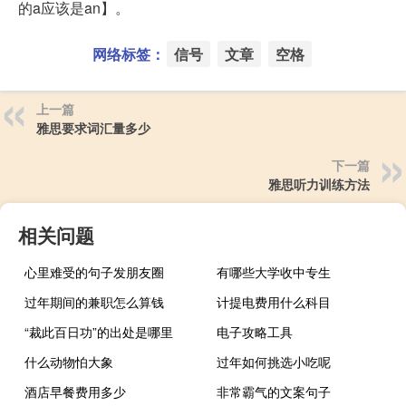
的a应该是an】。
网络标签：
信号
文章
空格
上一篇
雅思要求词汇量多少
下一篇
雅思听力训练方法
相关问题
心里难受的句子发朋友圈
有哪些大学收中专生
过年期间的兼职怎么算钱
计提电费用什么科目
“裁此百日功”的出处是哪里
电子攻略工具
什么动物怕大象
过年如何挑选小吃呢
酒店早餐费用多少
非常霸气的文案句子