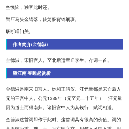
空懊恼，独客此时还。
辔压马头金错落，鞍笼驼背锦斓班。
肠断唱门关。
作者简介(金德淑)
金德淑，宋旧宫人。至北后适章丘李生。存词一首。
望江南·春睡起赏析
金德淑是南宋旧宫人。她和王昭仪、汪元量都是宋亡后入
元的三宫中人。公元1288年（元至元二十五年），汪元量
因为道士而得南归。诸旧宫中人为其饯行，赋词相送。
金德淑这首词即作于此时。这首词具有很高的价值。词的
意境较为重、拙、大。写亡国之哀，用笔不可谓不重。用