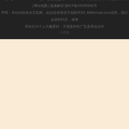
|
网站地图
|
疑难解答
陕ICP备05055592号
声明：本站内容来自互联网，如信息有错误可发邮件到f_fb#foxmail.com说明，我们
会及时纠正，谢谢
本站仅为个人兴趣爱好，不接盈利性广告及商业合作
小男孩