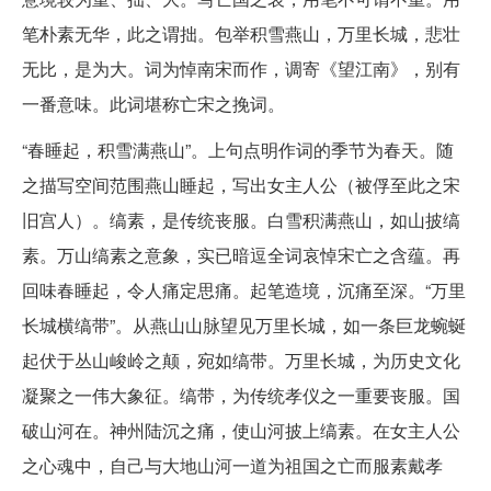
笔朴素无华，此之谓拙。包举积雪燕山，万里长城，悲壮
无比，是为大。词为悼南宋而作，调寄《望江南》，别有
一番意味。此词堪称亡宋之挽词。
“春睡起，积雪满燕山”。上句点明作词的季节为春天。随
之描写空间范围燕山睡起，写出女主人公（被俘至此之宋
旧宫人）。缟素，是传统丧服。白雪积满燕山，如山披缟
素。万山缟素之意象，实已暗逗全词哀悼宋亡之含蕴。再
回味春睡起，令人痛定思痛。起笔造境，沉痛至深。“万里
长城横缟带”。从燕山山脉望见万里长城，如一条巨龙蜿蜒
起伏于丛山峻岭之颠，宛如缟带。万里长城，为历史文化
凝聚之一伟大象征。缟带，为传统孝仪之一重要丧服。国
破山河在。神州陆沉之痛，使山河披上缟素。在女主人公
之心魂中，自己与大地山河一道为祖国之亡而服素戴孝