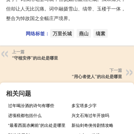
但却让人无比沉痛。词中融摄雪山、缟带、玉楼于一体，
整合为悼故国之全幅庄严境界。
网络标签：
万里长城
燕山
缟素
上一篇
“守植安停”的出处是哪里
下一篇
“用心者使人”的出处是哪里
相关问题
过年喝汾酒的诗句有哪些
多宝塔多少字
进项税都包括什么
兴文石海过年开放吗
“最看西面赤阑前”的出处是哪里
新仙剑奇侠传剧情攻略