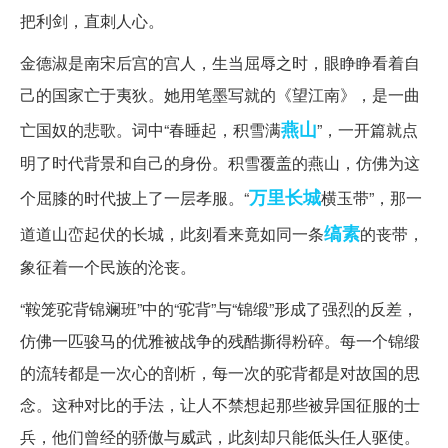
把利剑，直刺人心。
金德淑是南宋后宫的宫人，生当屈辱之时，眼睁睁看着自
己的国家亡于夷狄。她用笔墨写就的《望江南》，是一曲
燕山
亡国奴的悲歌。词中“春睡起，积雪满
”，一开篇就点
明了时代背景和自己的身份。积雪覆盖的燕山，仿佛为这
万里长城
个屈膝的时代披上了一层孝服。“
横玉带”，那一
缟素
道道山峦起伏的长城，此刻看来竟如同一条
的丧带，
象征着一个民族的沦丧。
“鞍笼驼背锦斓班”中的“驼背”与“锦缎”形成了强烈的反差，
仿佛一匹骏马的优雅被战争的残酷撕得粉碎。每一个锦缎
的流转都是一次心的剖析，每一次的驼背都是对故国的思
念。这种对比的手法，让人不禁想起那些被异国征服的士
兵，他们曾经的骄傲与威武，此刻却只能低头任人驱使。