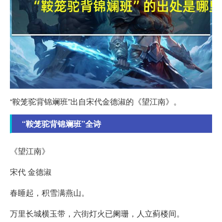
“鞍笼驼背锦斓班”出自宋代金德淑的《望江南》。
“鞍笼驼背锦斓班”全诗
《望江南》
宋代 金德淑
春睡起，积雪满燕山。
万里长城横玉带，六街灯火已阑珊，人立蓟楼间。