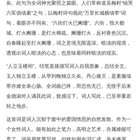
矣。此句为全词神光聚照之篇眼。人们常称道吴梅村“恸哭
六军俱缟素”之句，以梅村诗句视此“万里长城横缟带”词
句，着眼亦不同矣。“六街灯火已阑珊”。六街，指大都
城。灯火阑珊，是灯火稀疏。阑珊灯火，反衬夜色沉沉。
自春睡起至灯火阑珊，词之意境无限遥深。暗淡的现境，
透视出词人暗淡的心态，也意味着同样暗淡的现实。
“人立玉楼间”。结笔直接描写词人自我形象，总结全文。
玉人独立玉楼，从早到晚独立久矣。丹心难灭，是素服缟
带亦难全表心肠。全词曲已终，而悲伤无已。无怪乎后来
金德淑对人诵其此词，犹感泣下。词人写此，已至举重若
轻之地步。
这首词是词人沉郁于腹中的爱国情思的自然发散。作为一
个女性词人。能有如此之笔力，高明之艺术，亦属难能可
贵了。词虽用笔墨写就，但犹如用血泪汇成。虽未痛哭，