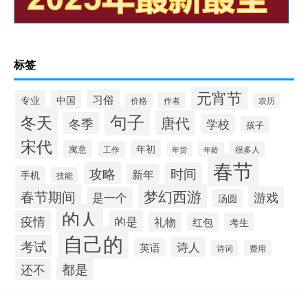
标签
元宵节
习俗
专业
中国
作者
价格
农历
句子
冬天
唐代
冬季
学校
孩子
宋代
年初
寓意
工作
很多人
年货
年龄
春节
攻略
时间
新年
手机
技能
梦幻西游
春节期间
游戏
是一个
汤圆
的人
疫情
的是
礼物
红包
考生
自己的
考试
诗人
英语
诗词
费用
都是
还不