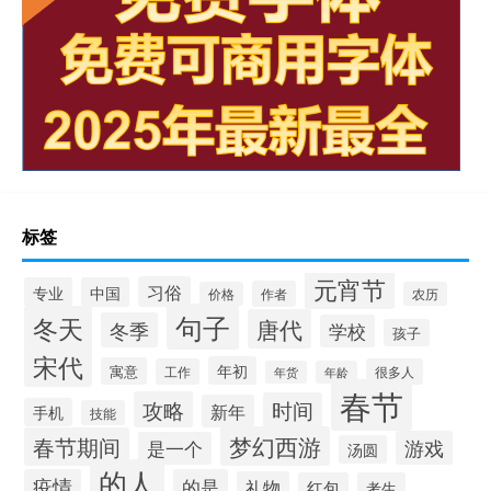
标签
元宵节
习俗
专业
中国
作者
价格
农历
句子
冬天
唐代
冬季
学校
孩子
宋代
年初
寓意
工作
很多人
年货
年龄
春节
攻略
时间
新年
手机
技能
梦幻西游
春节期间
游戏
是一个
汤圆
的人
疫情
的是
礼物
红包
考生