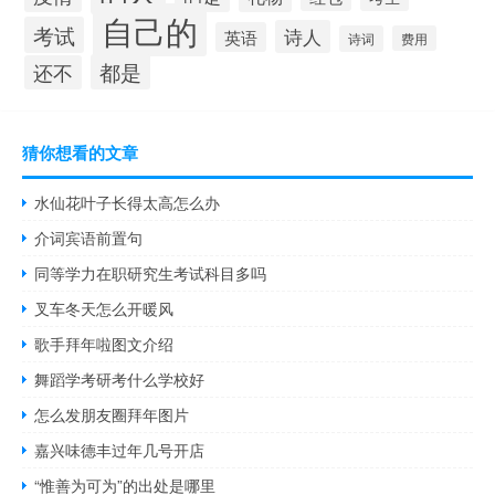
自己的
考试
诗人
英语
诗词
费用
都是
还不
猜你想看的文章
水仙花叶子长得太高怎么办
介词宾语前置句
同等学力在职研究生考试科目多吗
叉车冬天怎么开暖风
歌手拜年啦图文介绍
舞蹈学考研考什么学校好
怎么发朋友圈拜年图片
嘉兴味德丰过年几号开店
“惟善为可为”的出处是哪里