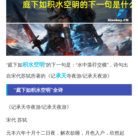
积水
空明
“庭下如
”的下一句是：“水中藻荇交横”，诗句出
承天
自宋代苏轼所著的《记
寺夜游/记承天夜游》
“庭下如积水空明”全诗
《记承天寺夜游/记承天夜游》
宋代 苏轼
元丰六年十月十二日夜，解衣欲睡，月色入户，欣然起