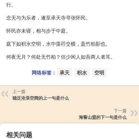
行。
念无与为乐者，遂至承天寺寻张怀民。
怀民亦未寝，相与步于中庭。
庭下如积水空明，水中藻荇交横，盖竹柏影也。
何夜无月？何处无竹柏？但少闲人如吾两人者耳。
网络标签：
承天
积水
空明
上一篇
稳泛沧浪空阔的上一句是什么
下一篇
海誓山盟的下一句是什么
相关问题