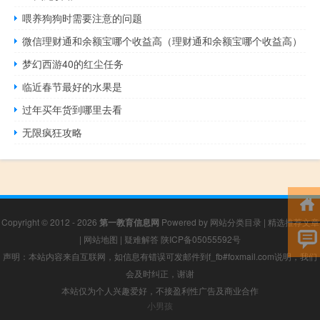
喂养狗狗时需要注意的问题
微信理财通和余额宝哪个收益高（理财通和余额宝哪个收益高）
梦幻西游40的红尘任务
临近春节最好的水果是
过年买年货到哪里去看
无限疯狂攻略
Copyright © 2012 - 2026
第一教育信息网
Powered by
网站分类目录
|
精选推荐文章
|
网站地图
|
疑难解答
陕ICP备05055592号
声明：本站内容来自互联网，如信息有错误可发邮件到f_fb#foxmail.com说明，我们
会及时纠正，谢谢
本站仅为个人兴趣爱好，不接盈利性广告及商业合作
小男孩