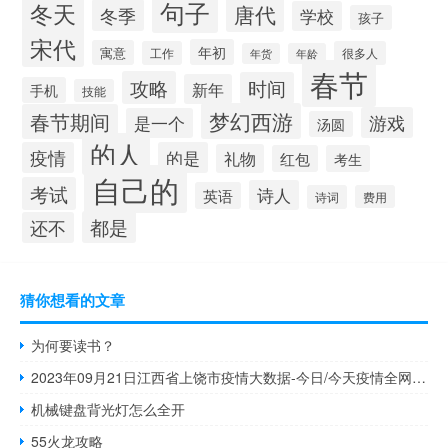
句子
冬天
唐代
冬季
学校
孩子
宋代
年初
寓意
工作
很多人
年货
年龄
春节
攻略
时间
新年
手机
技能
梦幻西游
春节期间
游戏
是一个
汤圆
的人
疫情
的是
礼物
红包
考生
自己的
考试
诗人
英语
诗词
费用
都是
还不
猜你想看的文章
为何要读书？
2023年09月21日江西省上饶市疫情大数据-今日/今天疫情全网搜索最新实时消息动态情况通知播报
机械键盘背光灯怎么全开
55火龙攻略