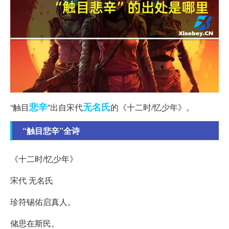
悲辛
无名氏
“触目
”出自宋代
的《十二时/忆少年》。
“触目悲辛”全诗
《十二时/忆少年》
宋代 无名氏
珍符锡佑启真人。
储思在斯民。