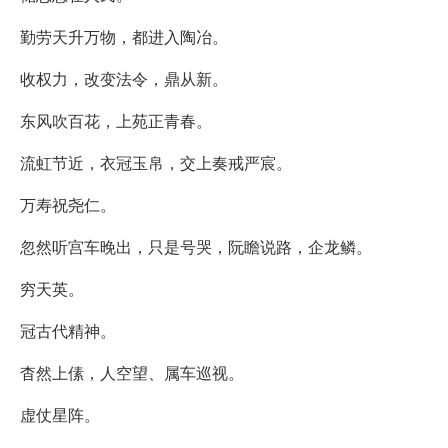
勤劳天升万物，都进入陶冶。
收权力，改变法令，鼎从新。
东风吹百花，上苑正青春。
流虹节近，衣冠玉帛，交上奏戒严宸。
万寿祝尧仁。
忽然听宫车晚出，只是号哭，阮瞻说路，企龙鳞。
穷天英。
冠古代精神。
杳然上傃，人空望、属车巡视。
虚仗星阵。