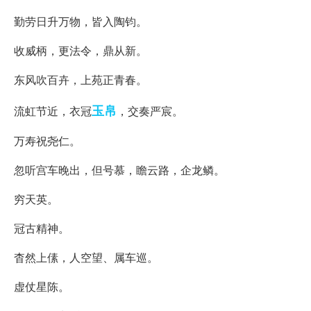
勤劳日升万物，皆入陶钧。
收威柄，更法令，鼎从新。
东风吹百卉，上苑正青春。
玉帛
流虹节近，衣冠
，交奏严宸。
万寿祝尧仁。
忽听宫车晚出，但号慕，瞻云路，企龙鳞。
穷天英。
冠古精神。
杳然上傃，人空望、属车巡。
虚仗星陈。