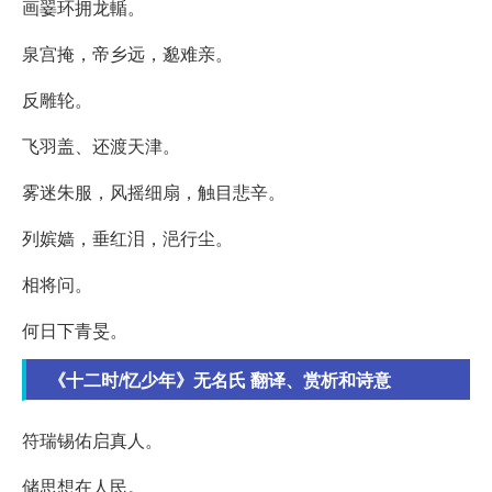
画翣环拥龙輴。
泉宫掩，帝乡远，邈难亲。
反雕轮。
飞羽盖、还渡天津。
雾迷朱服，风摇细扇，触目悲辛。
列嫔嫱，垂红泪，浥行尘。
相将问。
何日下青旻。
《十二时/忆少年》无名氏 翻译、赏析和诗意
符瑞锡佑启真人。
储思想在人民。