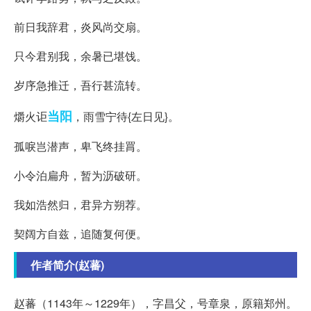
前日我辞君，炎风尚交扇。
只今君别我，余暑已堪饯。
岁序急推迁，吾行甚流转。
当阳
爝火讵
，雨雪宁待{左日见}。
孤唳岂潜声，卑飞终挂罥。
小令泊扁舟，暂为沥破研。
我如浩然归，君异方朔荐。
契阔方自兹，追随复何便。
作者简介(赵蕃)
赵蕃（1143年～1229年），字昌父，号章泉，原籍郑州。