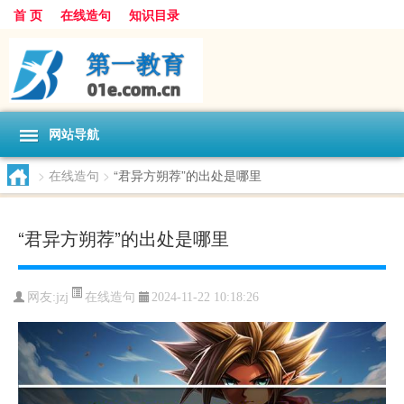
首 页
在线造句
知识目录
网站导航
>
在线造句
>
“君异方朔荐”的出处是哪里
“君异方朔荐”的出处是哪里
在线造句
网友:
jzj
2024-11-22 10:18:26