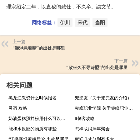
理宗绍定二年，以直秘阁致仕，不久卒。諡文节。
网络标签：
伊川
宋代
当阳
上一篇
“滟滟急看晴”的出处是哪里
下一篇
“政坐久不寻诗盟”的出处是哪里
相关问题
黑龙江教资什么时候报名
兜兜友（关于兜兜友的介绍）
灵宿 攻略
赤峰职业学院 关于赤峰职业学院的介绍
奶油蛋糕预拌粉用什么可以代替
6刺客攻略
能和水反应的物质有哪些
怎样取消拜年聚会
“江楼客恨黄梅后”的出处是哪里
蛋糕几寸分别有多大