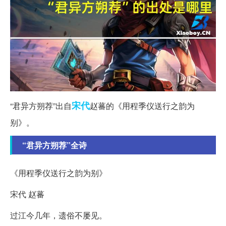
宋代
“君异方朔荐”出自
赵蕃的《用程季仪送行之韵为
别》。
“君异方朔荐”全诗
《用程季仪送行之韵为别》
宋代 赵蕃
过江今几年，遗俗不屡见。