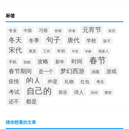
标签
元宵节
习俗
专业
中国
作者
价格
农历
句子
冬天
唐代
冬季
学校
孩子
宋代
年初
寓意
工作
很多人
年货
年龄
春节
攻略
时间
新年
手机
技能
梦幻西游
春节期间
游戏
是一个
汤圆
的人
疫情
的是
礼物
红包
考生
自己的
考试
诗人
英语
诗词
费用
都是
还不
猜你想看的文章