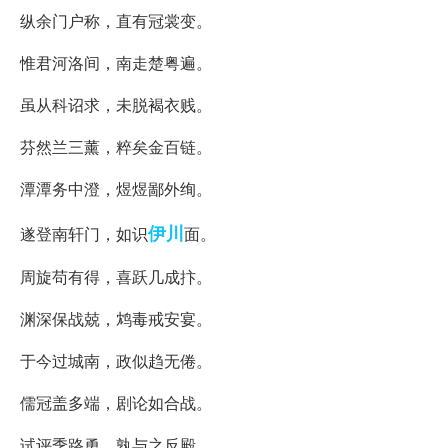
纵余门户称，直有冠裳变。
惟君河洛间，南走楚粤遍。
虽从科诏求，未脱褐衣贱。
芬然兰三薰，粹矣金百链。
潭潭务中澄，煜煜鄙外绚。
伊川
遂登南轩门，如识
面。
周旋苟有得，喜跃几成抃。
渊深保战兢，鸩毒戒安宴。
于今过城南，政似趋无倦。
儒冠盖多端，剧论如合战。
试评季路勇，孰与之反殿。