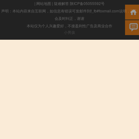
|
网站地图
|
疑难解答
陕ICP备05055592号
声明：本站内容来自互联网，如信息有错误可发邮件到f_fb#foxmail.com说明，我们
会及时纠正，谢谢
本站仅为个人兴趣爱好，不接盈利性广告及商业合作
小男孩