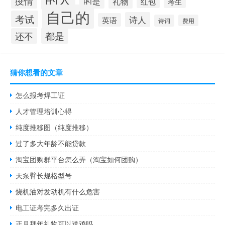
疫情
的是
礼物
红包
考生
自己的
考试
诗人
英语
诗词
费用
都是
还不
猜你想看的文章
怎么报考焊工证
人才管理培训心得
纯度推移图（纯度推移）
过了多大年龄不能贷款
淘宝团购群平台怎么弄（淘宝如何团购）
天泵臂长规格型号
烧机油对发动机有什么危害
电工证考完多久出证
正月拜年礼物可以送鸡吗