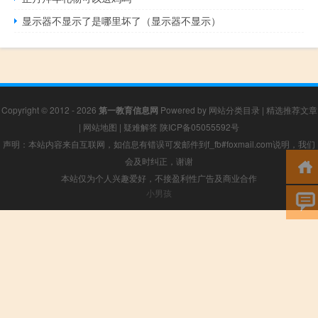
显示器不显示了是哪里坏了（显示器不显示）
Copyright © 2012 - 2026
第一教育信息网
Powered by
网站分类目录
|
精选推荐文章
|
网站地图
|
疑难解答
陕ICP备05055592号
声明：本站内容来自互联网，如信息有错误可发邮件到f_fb#foxmail.com说明，我们
会及时纠正，谢谢
本站仅为个人兴趣爱好，不接盈利性广告及商业合作
小男孩