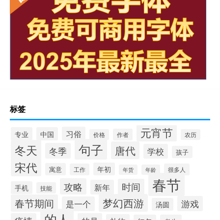
标签
元宵节
习俗
专业
中国
作者
价格
农历
句子
冬天
唐代
冬季
学校
孩子
宋代
年初
寓意
工作
很多人
年货
年龄
春节
攻略
时间
新年
手机
技能
梦幻西游
春节期间
游戏
是一个
汤圆
的人