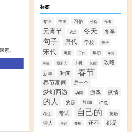
标签
习俗
专业
中国
作者
价格
冬天
元宵节
冬季
农历
句子
唐代
学校
孩子
宋代
等因素。
年初
寓意
工作
年货
攻略
手机
很多人
技能
年龄
春节
时间
新年
春节期间
是一个
梦幻西游
游戏
疫情
汤圆
的人
的是
礼物
红包
自己的
考试
考生
英语
都是
还不
诗人
诗词
费用