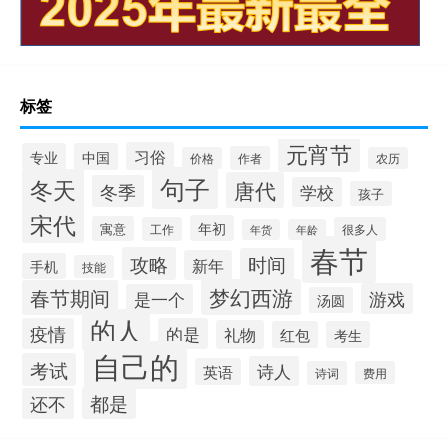
标签
元宵节
习俗
专业
中国
作者
价格
农历
句子
冬天
唐代
冬季
学校
孩子
宋代
年初
寓意
工作
很多人
年货
年龄
春节
攻略
时间
新年
手机
技能
梦幻西游
春节期间
游戏
是一个
汤圆
的人
疫情
的是
礼物
红包
考生
自己的
考试
诗人
英语
诗词
费用
都是
还不