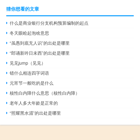
猜你想看的文章
什么是商业银行分支机构预算编制的起点
冬天眼睑起泡啥意思
“虽愚到底无人识”的出处是哪里
“郎诵新吟日未西”的出处是哪里
见见jump（见见）
错什么相连四字词语
元宵节一般吃的是什么
核性白内障什么意思（核性白内障）
老年人多大年龄是正常的
“照耀黑水湄”的出处是哪里