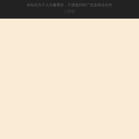
本站仅为个人兴趣爱好，不接盈利性广告及商业合作
小男孩