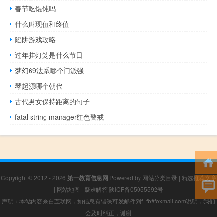
春节吃馄饨吗
什么叫现值和终值
陷阱游戏攻略
过年挂灯笼是什么节日
梦幻69法系哪个门派强
琴起源哪个朝代
古代男女保持距离的句子
fatal string manager红色警戒
Copyright © 2012 - 2026
第一教育信息网
Powered by
网站分类目录
|
精选推荐文章
|
网站地图
|
疑难解答
陕ICP备05055592号
声明：本站内容来自互联网，如信息有错误可发邮件到f_fb#foxmail.com说明，我们
会及时纠正，谢谢