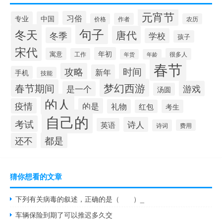
元宵节
习俗
专业
中国
作者
价格
农历
句子
冬天
唐代
冬季
学校
孩子
宋代
年初
寓意
工作
很多人
年货
年龄
春节
攻略
时间
新年
手机
技能
梦幻西游
春节期间
游戏
是一个
汤圆
的人
疫情
的是
礼物
红包
考生
自己的
考试
诗人
英语
诗词
费用
都是
还不
猜你想看的文章
下列有关病毒的叙述，正确的是（ ）_
车辆保险到期了可以推迟多久交