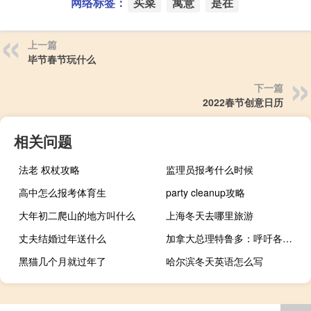
网络标签：
买菜
寓意
是在
上一篇
毕节春节玩什么
下一篇
2022春节创意日历
相关问题
法老 权杖攻略
监理员报考什么时候
高中怎么报考体育生
party cleanup攻略
大年初二爬山的地方叫什么
上海冬天去哪里旅游
丈夫结婚过年送什么
加拿大总理特鲁多：呼吁各方在印度外交争端中保持冷静
黑猫几个月就过年了
哈尔滨冬天英语怎么写