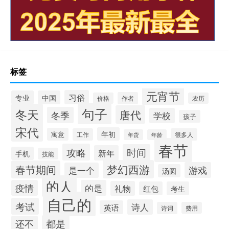
标签
元宵节
习俗
专业
中国
作者
价格
农历
句子
冬天
唐代
冬季
学校
孩子
宋代
年初
寓意
工作
很多人
年货
年龄
春节
攻略
时间
新年
手机
技能
梦幻西游
春节期间
游戏
是一个
汤圆
的人
疫情
的是
礼物
红包
考生
自己的
考试
诗人
英语
诗词
费用
都是
还不