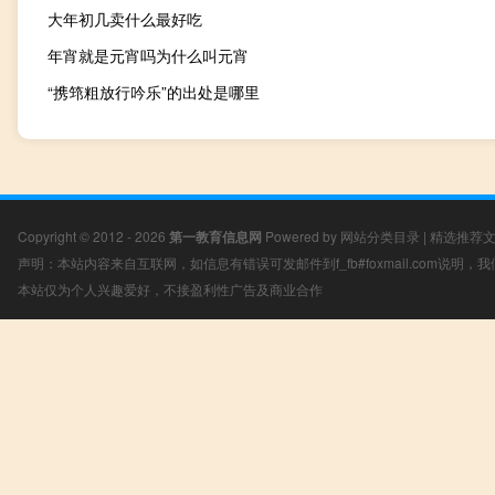
大年初几卖什么最好吃
年宵就是元宵吗为什么叫元宵
“携筇粗放行吟乐”的出处是哪里
Copyright © 2012 - 2026
第一教育信息网
Powered by
网站分类目录
|
精选推荐
声明：本站内容来自互联网，如信息有错误可发邮件到f_fb#foxmail.com说明
本站仅为个人兴趣爱好，不接盈利性广告及商业合作