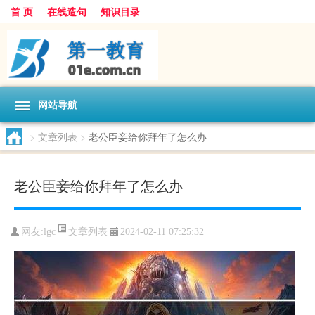
首 页
在线造句
知识目录
网站导航
>
文章列表
>
老公臣妾给你拜年了怎么办
老公臣妾给你拜年了怎么办
文章列表
网友:
lgc
2024-02-11 07:25:32