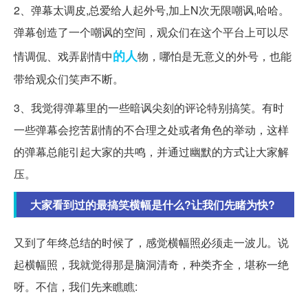
2、弹幕太调皮,总爱给人起外号,加上N次无限嘲讽,哈哈。
弹幕创造了一个嘲讽的空间，观众们在这个平台上可以尽
的人
情调侃、戏弄剧情中
物，哪怕是无意义的外号，也能
带给观众们笑声不断。
3、我觉得弹幕里的一些暗讽尖刻的评论特别搞笑。有时
一些弹幕会挖苦剧情的不合理之处或者角色的举动，这样
的弹幕总能引起大家的共鸣，并通过幽默的方式让大家解
压。
大家看到过的最搞笑横幅是什么?让我们先睹为快?
又到了年终总结的时候了，感觉横幅照必须走一波儿。说
起横幅照，我就觉得那是脑洞清奇，种类齐全，堪称一绝
呀。不信，我们先来瞧瞧: