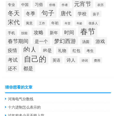
元宵节
习俗
专业
中国
作者
价格
农历
句子
冬天
唐代
冬季
学校
孩子
宋代
年初
寓意
工作
很多人
年货
年龄
春节
攻略
时间
新年
手机
技能
梦幻西游
春节期间
游戏
是一个
汤圆
的人
疫情
的是
礼物
红包
考生
自己的
考试
诗人
英语
诗词
费用
都是
还不
猜你想看的文章
河海电气分数线
十六进制怎么表示的
过年前多少天不能上坟