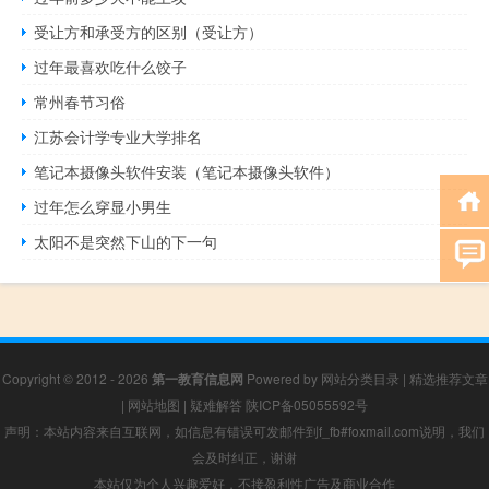
受让方和承受方的区别（受让方）
过年最喜欢吃什么饺子
常州春节习俗
江苏会计学专业大学排名
笔记本摄像头软件安装（笔记本摄像头软件）
过年怎么穿显小男生
太阳不是突然下山的下一句
Copyright © 2012 - 2026
第一教育信息网
Powered by
网站分类目录
|
精选推荐文章
|
网站地图
|
疑难解答
陕ICP备05055592号
声明：本站内容来自互联网，如信息有错误可发邮件到f_fb#foxmail.com说明，我们
会及时纠正，谢谢
本站仅为个人兴趣爱好，不接盈利性广告及商业合作