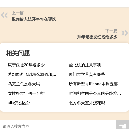
上一篇
搜狗输入法拜年句在哪找
下一篇
拜年老板发红包给多少
相关问题
康宁保险20年退多少
坐飞机的注意事项
梦幻西游飞剑怎么满值加点
厦门大学景点有哪些
乌克兰总是冬天吗
所有新型号iPhone本周五都可以预订
女性多大年初一不拜年
时间和空间是否真的是纯粹理性（时间和空间是）
uiiu怎么区分
北方冬天室外浇花吗
☚