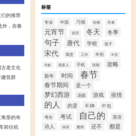
标签
友们的推荐
习俗
专业
中国
作者
价格
此外，在春
冬天
元宵节
冬季
农历
句子
唐代
学校
孩子
宋代
年初
寓意
工作
年货
攻略
手机
很多人
技能
年龄
国古老文化
春节
时间
新年
古建筑群
春节期间
是一个
梦幻西游
游戏
疫情
汤圆
的人
的是
礼物
红包
自己的
考试
考生
英语
三角形的布
都是
还不
诗人
车前往杭
诗词
费用