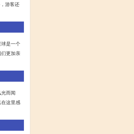
外，游客还
星球是一个
侣们更加亲
风光而闻
以在这里感