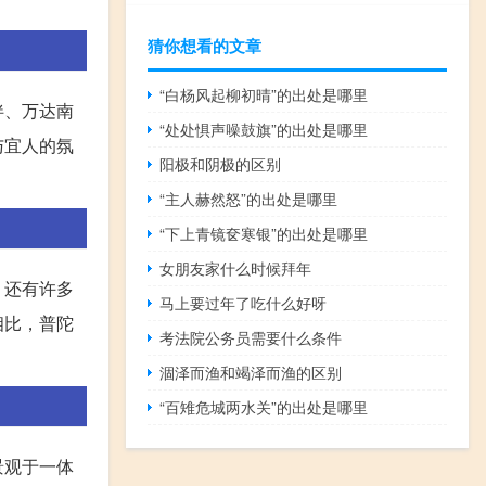
猜你想看的文章
“白杨风起柳初晴”的出处是哪里
伴、万达南
“处处惧声噪鼓旗”的出处是哪里
与宜人的氛
阳极和阴极的区别
“主人赫然怒”的出处是哪里
“下上青镜奁寒银”的出处是哪里
女朋友家什么时候拜年
，还有许多
马上要过年了吃什么好呀
相比，普陀
考法院公务员需要什么条件
涸泽而渔和竭泽而渔的区别
“百雉危城两水关”的出处是哪里
景观于一体