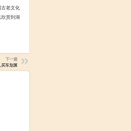
国古老文化
以欣赏到湖
下一篇
久买车划算