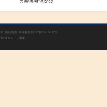
元朝首都为什么选北京
文章
|
网站地图
|
疑难解答
陕ICP备05055592号
，我们会及时纠正，谢谢