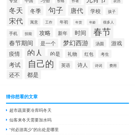
习俗
专业
中国
作者
价格
农历
句子
冬天
唐代
冬季
学校
孩子
宋代
年初
寓意
工作
很多人
年货
年龄
春节
攻略
时间
新年
手机
技能
梦幻西游
春节期间
游戏
是一个
汤圆
的人
疫情
的是
礼物
红包
考生
自己的
考试
诗人
英语
诗词
费用
都是
还不
猜你想看的文章
超市蔬菜要冷库吗冬天
仙客来冬天需要加水吗
“何必游嵩少”的出处是哪里