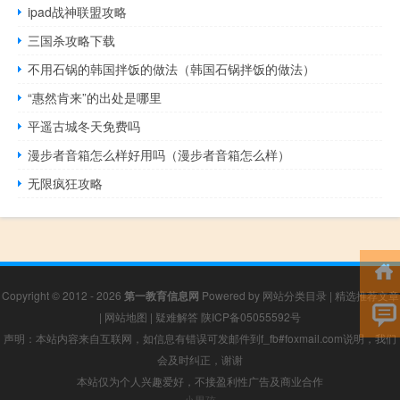
ipad战神联盟攻略
三国杀攻略下载
不用石锅的韩国拌饭的做法（韩国石锅拌饭的做法）
“惠然肯来”的出处是哪里
平遥古城冬天免费吗
漫步者音箱怎么样好用吗（漫步者音箱怎么样）
无限疯狂攻略
Copyright © 2012 - 2026
第一教育信息网
Powered by
网站分类目录
|
精选推荐文章
|
网站地图
|
疑难解答
陕ICP备05055592号
声明：本站内容来自互联网，如信息有错误可发邮件到f_fb#foxmail.com说明，我们
会及时纠正，谢谢
本站仅为个人兴趣爱好，不接盈利性广告及商业合作
小男孩