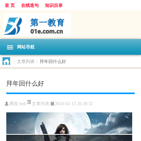
首 页
在线造句
知识目录
网站导航
>
文章列表
>
拜年回什么好
拜年回什么好
文章列表
网友:
bnh
2024-02-12 20:28:32