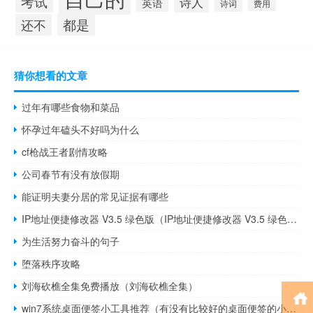
考试
诗人
英语
诗词
费用
都是
还不
猜你想看的文章
过年有哪些食物和菜品
怀孕过年磕头不好吗为什么
cf枪战王者剧情攻略
公司春节有没有放假期
能证明夫妻分居的常见证据有哪些
IP地址便捷修改器 V3.5 绿色版（IP地址便捷修改器 V3.5 绿色版功能简介）
为生活努力奋斗的句子
堕落秩序攻略
刘海砍樵全集免费播放（刘海砍樵全集）
win7系统桌面便签小工具推荐（有没有比较好的桌面便签的小工具 推荐下 万分感谢）