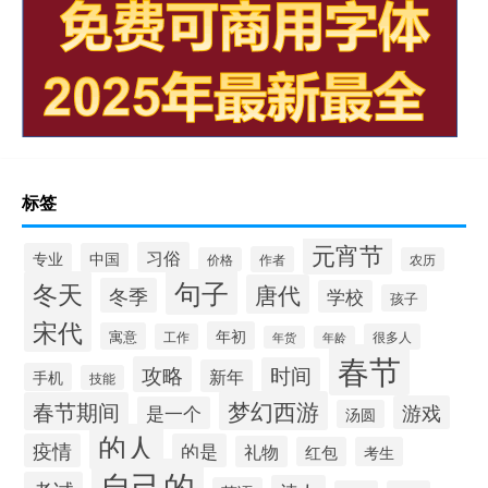
标签
元宵节
习俗
专业
中国
作者
价格
农历
句子
冬天
唐代
冬季
学校
孩子
宋代
年初
寓意
工作
很多人
年货
年龄
春节
攻略
时间
新年
手机
技能
梦幻西游
春节期间
游戏
是一个
汤圆
的人
疫情
的是
礼物
红包
考生
自己的