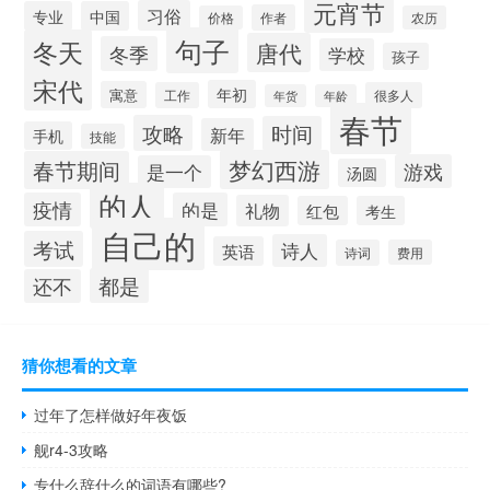
元宵节
习俗
专业
中国
作者
价格
农历
句子
冬天
唐代
冬季
学校
孩子
宋代
年初
寓意
工作
很多人
年货
年龄
春节
攻略
时间
新年
手机
技能
梦幻西游
春节期间
游戏
是一个
汤圆
的人
疫情
的是
礼物
红包
考生
自己的
考试
诗人
英语
诗词
费用
都是
还不
猜你想看的文章
过年了怎样做好年夜饭
舰r4-3攻略
专什么辞什么的词语有哪些?