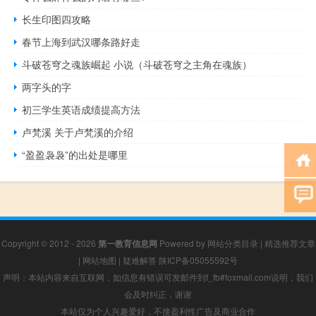
长生印图四攻略
春节上海到武汉哪条路好走
斗破苍穹之魂族崛起 小说（斗破苍穹之主角在魂族）
两字头的字
初三学生英语成绩提高方法
卢梵溪 关于卢梵溪的介绍
“盈盈袅袅”的出处是哪里
Copyright © 2012 - 2026
第一教育信息网
Powered by
网站分类目录
|
精选推荐文章
|
网站地图
|
疑难解答
陕ICP备05055592号
声明：本站内容来自互联网，如信息有错误可发邮件到f_fb#foxmail.com说明，我们
会及时纠正，谢谢
本站仅为个人兴趣爱好，不接盈利性广告及商业合作