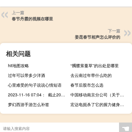
上一篇
春节丹霞的视频在哪里
下一篇
姜昆春节相声怎么评价的
相关问题
hit地图攻略
“髑髅萦蔓草”的出处是哪里
过年可以带多少洋酒
去云南过年带什么吃的
心里难受的句子说说心情短语
春节后股市怎么选
2023-11-16 07:04： 截止2023年11月16日早7:00，天气晴，气温5/13℃，高速路况良好，通行正常。 ​​​
中国移动南京分公司（关于中国移动南京分公司的介绍）
梦幻西游手游怎么补签
宏达电扼杀了它的握力健身追踪器 并承诺未来会有所作为
☚