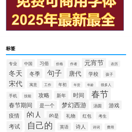
标签
元宵节
习俗
专业
中国
作者
价格
农历
句子
冬天
唐代
冬季
学校
孩子
宋代
年初
寓意
工作
很多人
年货
年龄
春节
攻略
时间
新年
手机
技能
梦幻西游
春节期间
游戏
是一个
汤圆
的人
疫情
的是
礼物
红包
考生
自己的
考试
诗人
英语
诗词
费用