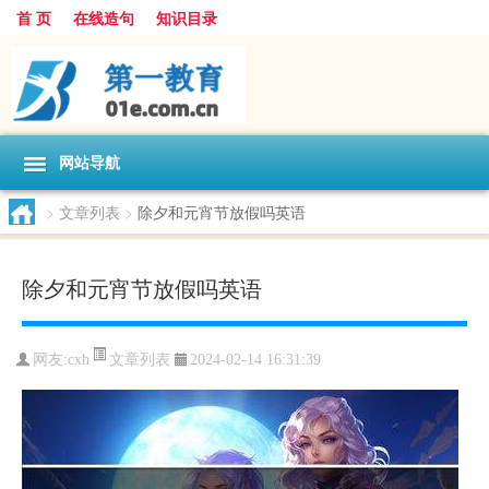
首 页
在线造句
知识目录
网站导航
>
文章列表
>
除夕和元宵节放假吗英语
除夕和元宵节放假吗英语
文章列表
网友:
cxh
2024-02-14 16:31:39