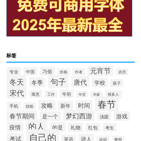
标签
元宵节
习俗
专业
中国
作者
价格
农历
句子
冬天
唐代
冬季
学校
孩子
宋代
年初
寓意
工作
很多人
年货
年龄
春节
攻略
时间
新年
手机
技能
梦幻西游
春节期间
游戏
是一个
汤圆
的人
疫情
的是
礼物
红包
考生
自己的
考试
诗人
英语
诗词
费用