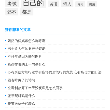
自己的
考试
诗人
英语
诗词
费用
都是
还不
猜你想看的文章
奶奶的妈妈该怎么称呼啊
男士多大年龄要开始衰老
不拜年是因为懒的图片
疏条交映的上一句是什么
心有所信方能行远学有所悟而后笃行的意思 心有所信方能行远
银杏叶黄了的诗句
空调制热开了半天没反应是怎么回事
蓝牙配对码是什么
春节送袜子代表啥