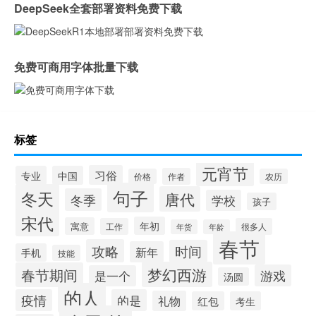
DeepSeek全套部署资料免费下载
免费可商用字体批量下载
标签
元宵节
习俗
专业
中国
作者
价格
农历
句子
冬天
唐代
冬季
学校
孩子
宋代
年初
寓意
工作
很多人
年货
年龄
春节
攻略
时间
新年
手机
技能
梦幻西游
春节期间
游戏
是一个
汤圆
的人
疫情
的是
礼物
红包
考生