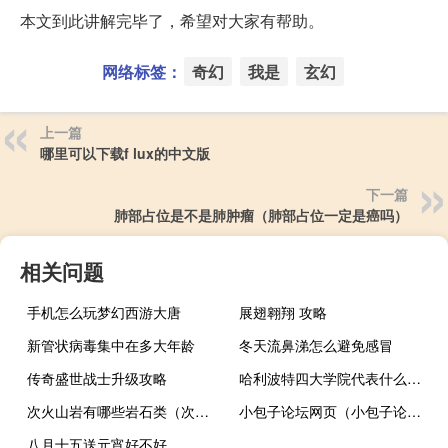
本文到此讲解完毕了，希望对大家有帮助。
网络标签：
奇幻
我是
玄幻
上一篇
哪里可以下载f lux的中文版
下一篇
肺部占位是不是肺肿瘤（肺部占位一定是癌吗）
相关问题
手机怎么玩梦幻西游大唐
展翅翱翔 攻略
新管状病毒集中在多大年龄
冬天流鼻涕怎么避免感冒
传奇盛世战士升级攻略
哈利波特四大学院代表什么（哈利波特四大学院）
次火山岩有哪些岩石类（次火山岩）
小包子论坛网页（小包子论坛）
八月十五送元宵好不好