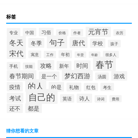
标签
元宵节
习俗
专业
中国
作者
价格
农历
句子
冬天
唐代
冬季
学校
孩子
宋代
年初
寓意
工作
很多人
年货
年龄
春节
攻略
时间
新年
手机
技能
梦幻西游
春节期间
游戏
是一个
汤圆
的人
疫情
的是
礼物
红包
考生
自己的
考试
诗人
英语
诗词
费用
都是
还不
猜你想看的文章