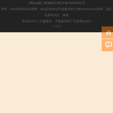
|
网站地图
|
疑难解答
陕ICP备05055592号
声明：本站内容来自互联网，如信息有错误可发邮件到f_fb#foxmail.com说明，我们
会及时纠正，谢谢
本站仅为个人兴趣爱好，不接盈利性广告及商业合作
小男孩