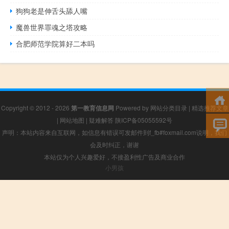
狗狗老是伸舌头舔人嘴
魔兽世界罪魂之塔攻略
合肥师范学院算好二本吗
Copyright © 2012 - 2026
第一教育信息网
Powered by
网站分类目录
|
精选推荐文章
|
网站地图
|
疑难解答
陕ICP备05055592号
声明：本站内容来自互联网，如信息有错误可发邮件到f_fb#foxmail.com说明，我们
会及时纠正，谢谢
本站仅为个人兴趣爱好，不接盈利性广告及商业合作
小男孩