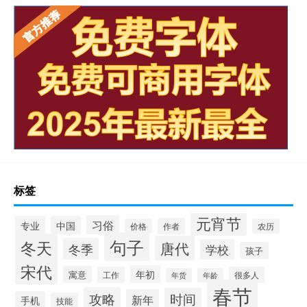
标签
元宵节
习俗
专业
中国
作者
价格
农历
句子
冬天
唐代
冬季
学校
孩子
宋代
年初
寓意
工作
很多人
年货
年龄
春节
攻略
时间
新年
手机
技能