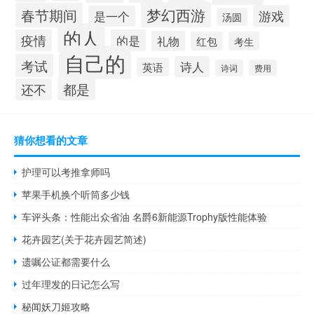
梦幻西游
春节期间
游戏
是一个
汤圆
的人
疫情
的是
礼物
红包
考生
自己的
考试
诗人
英语
诗词
费用
都是
还不
猜你想看的文章
护理可以考推拿师吗
苹果手机换个听筒多少钱
车评头条：性能出众省油 名爵6新能源Trophy版性能体验
花卉园艺(关于花卉园艺简述)
遗嘱公证都需要什么
过年理发的日记怎么写
秘闻妖刀姬攻略