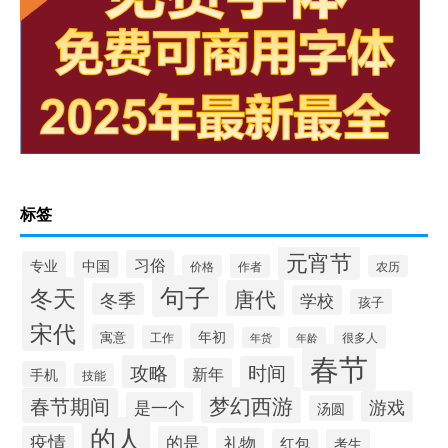
标签
元宵节
习俗
专业
中国
作者
价格
农历
句子
冬天
唐代
冬季
学校
孩子
宋代
年初
寓意
工作
很多人
年货
年龄
春节
攻略
时间
新年
手机
技能
梦幻西游
春节期间
游戏
是一个
汤圆
的人
疫情
的是
礼物
红包
考生