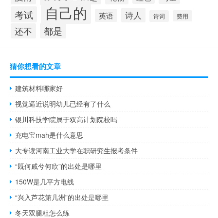
自己的
考试
诗人
英语
诗词
费用
都是
还不
猜你想看的文章
建筑材料哪家好
视觉逼近说明幼儿已经有了什么
银川科技学院属于双高计划院校吗
充电宝mah是什么意思
大专读河南工业大学在职研究生报考条件
“既何戚兮何欣”的出处是哪里
150W是几平方电线
“兴入芦花第几洲”的出处是哪里
冬天双腿粗怎么练