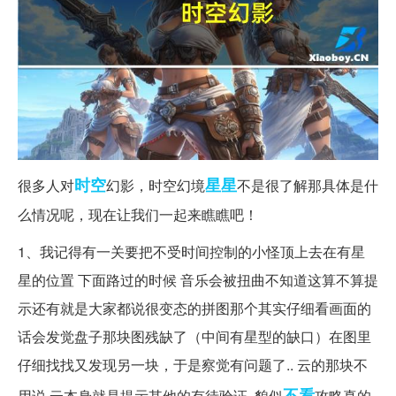
时空
星星
很多人对
幻影，时空幻境
不是很了解那具体是什
么情况呢，现在让我们一起来瞧瞧吧！
1、我记得有一关要把不受时间控制的小怪顶上去在有星
星的位置 下面路过的时候 音乐会被扭曲不知道这算不算提
示还有就是大家都说很变态的拼图那个其实仔细看画面的
话会发觉盘子那块图残缺了（中间有星型的缺口）在图里
仔细找找又发现另一块，于是察觉有问题了.. 云的那块不
不看
用说 云本身就是提示其他的有待验证..貌似
攻略真的