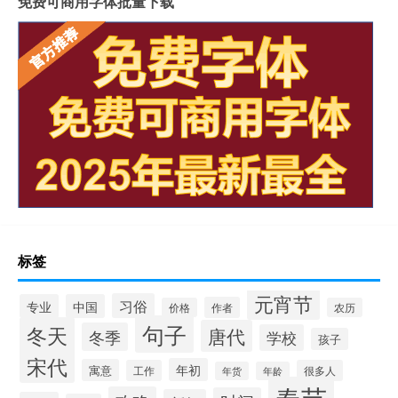
免费可商用字体批量下载
标签
元宵节
习俗
专业
中国
作者
价格
农历
句子
冬天
唐代
冬季
学校
孩子
宋代
年初
寓意
工作
很多人
年货
年龄
春节