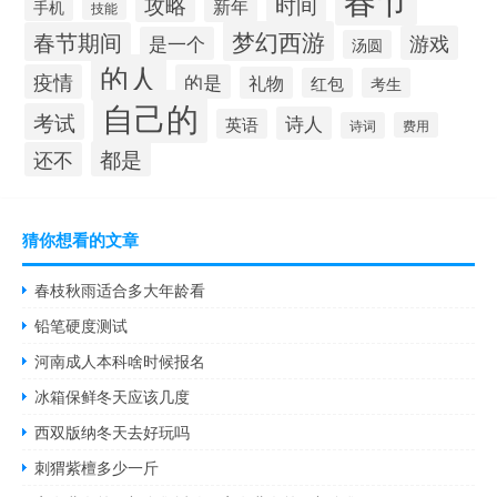
攻略
时间
新年
手机
技能
梦幻西游
春节期间
游戏
是一个
汤圆
的人
疫情
的是
礼物
红包
考生
自己的
考试
诗人
英语
诗词
费用
都是
还不
猜你想看的文章
春枝秋雨适合多大年龄看
铅笔硬度测试
河南成人本科啥时候报名
冰箱保鲜冬天应该几度
西双版纳冬天去好玩吗
刺猬紫檀多少一斤