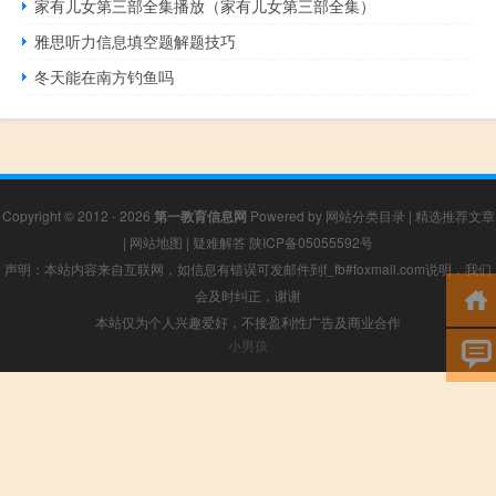
家有儿女第三部全集播放（家有儿女第三部全集）
雅思听力信息填空题解题技巧
冬天能在南方钓鱼吗
Copyright © 2012 - 2026
第一教育信息网
Powered by
网站分类目录
|
精选推荐文章
|
网站地图
|
疑难解答
陕ICP备05055592号
声明：本站内容来自互联网，如信息有错误可发邮件到f_fb#foxmail.com说明，我们
会及时纠正，谢谢
本站仅为个人兴趣爱好，不接盈利性广告及商业合作
小男孩