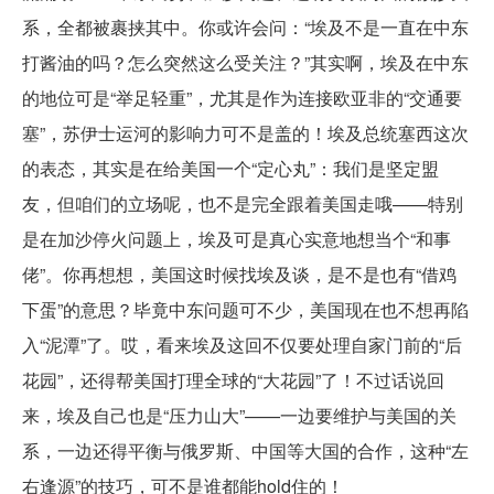
系，全都被裹挟其中。你或许会问：“埃及不是一直在中东
打酱油的吗？怎么突然这么受关注？”其实啊，埃及在中东
的地位可是“举足轻重”，尤其是作为连接欧亚非的“交通要
塞”，苏伊士运河的影响力可不是盖的！埃及总统塞西这次
的表态，其实是在给美国一个“定心丸”：我们是坚定盟
友，但咱们的立场呢，也不是完全跟着美国走哦——特别
是在加沙停火问题上，埃及可是真心实意地想当个“和事
佬”。你再想想，美国这时候找埃及谈，是不是也有“借鸡
下蛋”的意思？毕竟中东问题可不少，美国现在也不想再陷
入“泥潭”了。哎，看来埃及这回不仅要处理自家门前的“后
花园”，还得帮美国打理全球的“大花园”了！不过话说回
来，埃及自己也是“压力山大”——一边要维护与美国的关
系，一边还得平衡与俄罗斯、中国等大国的合作，这种“左
右逢源”的技巧，可不是谁都能hold住的！