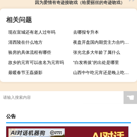
因为爱情有奇迹接吻戏（给爱丽丝的奇迹吻戏）
相关问题
现在宣城还有老人过年吗
去哪报专升本
清西陵在什么地方
夜盘开盘国内期货主力合约多数上涨SC原油、焦煤涨超2%液化石油气（LPG）涨近2%跌幅方面白糖跌0.09%
验房的具体流程有哪些
张光北多大年龄了属什么
故乡的元宵可以改名为元宵吗
“白发将拔”的出处是哪里
最暖春节王磊摄影
山西中午吃元宵还是晚上吃元宵
☚
公告