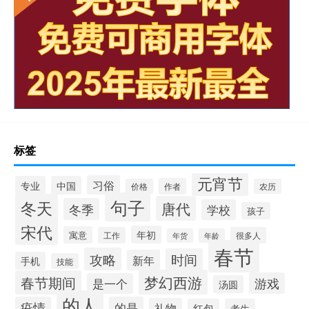
标签
元宵节
习俗
专业
中国
作者
价格
农历
句子
冬天
唐代
冬季
学校
孩子
宋代
年初
寓意
工作
很多人
年货
年龄
春节
攻略
时间
新年
手机
技能
梦幻西游
春节期间
游戏
是一个
汤圆
的人
疫情
的是
礼物
红包
考生