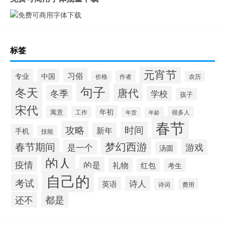
标签
元宵节
习俗
专业
中国
作者
价格
农历
句子
冬天
唐代
冬季
学校
孩子
宋代
年初
寓意
工作
很多人
年货
年龄
春节
攻略
时间
新年
手机
技能
梦幻西游
春节期间
游戏
是一个
汤圆
的人
疫情
的是
礼物
红包
考生
自己的
考试
诗人
英语
诗词
费用
都是
还不