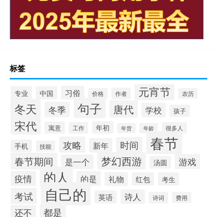
标签
元宵节
习俗
专业
中国
作者
价格
农历
句子
冬天
唐代
冬季
学校
孩子
宋代
年初
寓意
工作
很多人
年货
年龄
春节
攻略
时间
新年
手机
技能
梦幻西游
春节期间
游戏
是一个
汤圆
的人
疫情
的是
礼物
红包
考生
自己的
考试
诗人
英语
诗词
费用
都是
还不