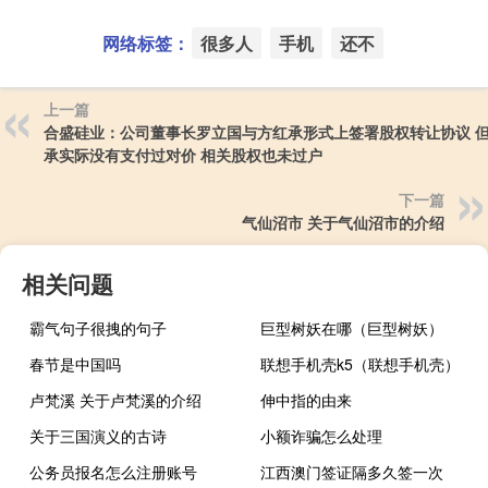
网络标签：
很多人
手机
还不
上一篇
合盛硅业：公司董事长罗立国与方红承形式上签署股权转让协议 
承实际没有支付过对价 相关股权也未过户
下一篇
气仙沼市 关于气仙沼市的介绍
相关问题
霸气句子很拽的句子
巨型树妖在哪（巨型树妖）
春节是中国吗
联想手机壳k5（联想手机壳）
卢梵溪 关于卢梵溪的介绍
伸中指的由来
关于三国演义的古诗
小额诈骗怎么处理
公务员报名怎么注册账号
江西澳门签证隔多久签一次