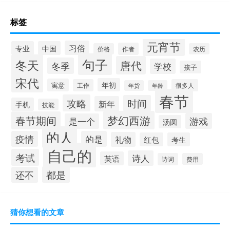
标签
元宵节
习俗
专业
中国
作者
价格
农历
句子
冬天
唐代
冬季
学校
孩子
宋代
年初
寓意
工作
很多人
年货
年龄
春节
攻略
时间
新年
手机
技能
梦幻西游
春节期间
游戏
是一个
汤圆
的人
疫情
的是
礼物
红包
考生
自己的
考试
诗人
英语
诗词
费用
都是
还不
猜你想看的文章