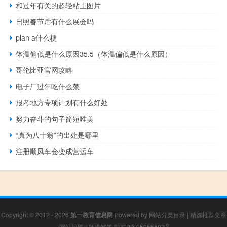
和过年有关的超轻粘土图片
日照春节后有什么展会吗
plan a什么梗
体温偏低是什么原因35.5（体温偏低是什么原因）
哥伦比亚官网攻略
电子厂过年吃什么菜
报考地方专项计划有什么好处
努力奋斗的句子简短唯美
“真为八十翁”的出处是哪里
注册顺风车会变成营运车
Copyright © 2012 - 2026
第一教育信息网
Powered by
网站分类目录
|
精选推荐文章
|
网站地图
|
疑难解答
陕ICP备05055592号