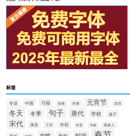
标签
元宵节
习俗
专业
中国
作者
价格
农历
句子
冬天
唐代
冬季
学校
孩子
宋代
年初
寓意
工作
很多人
年货
年龄
春节
攻略
时间
新年