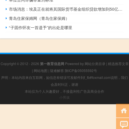
市场消息：埃及正在就将其国际货币基金组织贷款增加到50亿美元以上进行谈判
青岛住家保姆网（青岛住家保姆）
“子固作怀友一首遗予”的出处是哪里
Copyright © 2012 - 2026
第一教育信息网
Powered by
网站分类目录
|
精选推荐文章
|
网站地图
|
疑难解答
陕ICP备05055592号
声明：本站内容来自互联网，如信息有错误可发邮件到f_fb#foxmail.com说明，我们
会及时纠正，谢谢
本站仅为个人兴趣爱好，不接盈利性广告及商业合作
小男孩