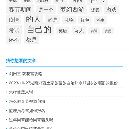
手机
技能
梦幻西游
春节期间
游戏
是一个
汤圆
的人
疫情
的是
礼物
红包
考生
自己的
考试
诗人
英语
诗词
费用
都是
还不
猜你想看的文章
剑网三 荻花宫攻略
2023-10-27湖南湘西土家族苗族自治州永顺县(松树菌)的报价是多少
怎样熬黑米粥
怎么做春节视频剪辑
监理员考试如何报名
过年同辈能给同辈磕头吗
单位合同诈骗罪量刑标准