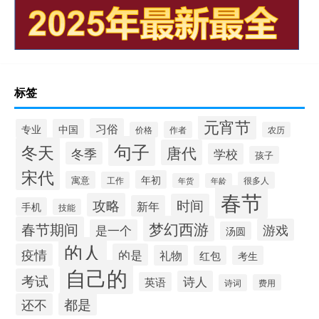
标签
元宵节
习俗
专业
中国
作者
价格
农历
句子
冬天
唐代
冬季
学校
孩子
宋代
年初
寓意
工作
很多人
年货
年龄
春节
攻略
时间
新年
手机
技能
梦幻西游
春节期间
游戏
是一个
汤圆
的人
疫情
的是
礼物
红包
考生
自己的
考试
诗人
英语
诗词
费用
都是
还不